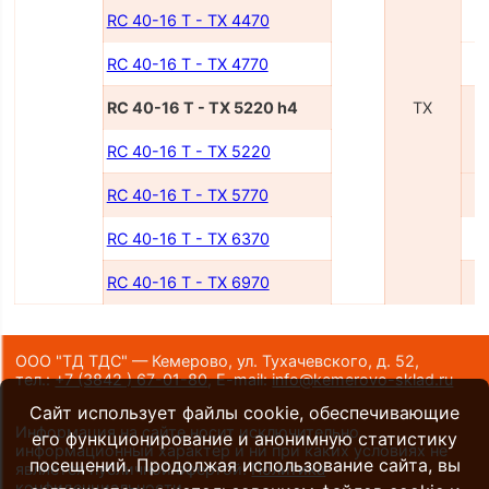
RC 40-16 T - TX 4470
RC 40-16 T - TX 4770
RC 40-16 T - TX 5220 h4
TX
RC 40-16 T - TX 5220
RC 40-16 T - TX 5770
RC 40-16 T - TX 6370
RC 40-16 T - TX 6970
ООО "ТД ТДС" — Кемерово, ул. Тухачевского, д. 52,
тел.:
+7 (3842 ) 67-01-80
,
E-mail:
info@kemerovo-sklad.ru
Сайт использует файлы cookie, обеспечивающие
Информация на сайте носит исключительно
его функционирование и анонимную статистику
информационный характер и ни при каких условиях не
посещений. Продолжая использование сайта, вы
является публичной офертой.
Политика
конфиденциальности
.