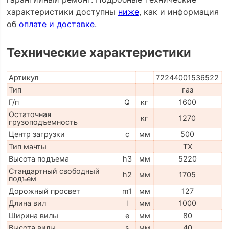
характеристики доступны
ниже
, как и информация
об
оплате и доставке
.
Технические характеристики
Артикул
72244001536522
Тип
газ
Г/п
Q
кг
1600
Остаточная
кг
1270
грузоподъемность
Центр загрузки
c
мм
500
Тип мачты
TX
Высота подъема
h3
мм
5220
Стандартный свободный
h2
мм
1705
подъем
Дорожный просвет
m1
мм
127
Длина вил
l
мм
1000
Ширина вилы
e
мм
80
Высота вилы
s
мм
40