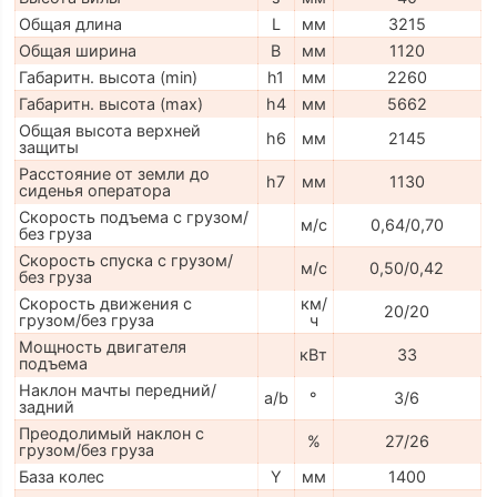
Общая длина
L
мм
3215
Общая ширина
B
мм
1120
Габаритн. высота (min)
h1
мм
2260
Габаритн. высота (max)
h4
мм
5662
Общая высота верхней
h6
мм
2145
защиты
Расстояние от земли до
h7
мм
1130
сиденья оператора
Скорость подъема с грузом/
м/с
0,64/0,70
без груза
Скорость спуска с грузом/
м/с
0,50/0,42
без груза
Скорость движения с
км/
20/20
грузом/без груза
ч
Мощность двигателя
кВт
33
подъема
Наклон мачты передний/
a/b
°
3/6
задний
Преодолимый наклон с
%
27/26
грузом/без груза
База колес
Y
мм
1400