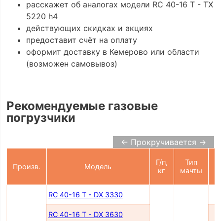
расскажет об аналогах модели RC 40-16 T - TX
5220 h4
действующих скидках и акциях
предоставит счёт на оплату
оформит доставку в Кемерово или области
(возможен самовывоз)
Рекомендуемые газовые
погрузчики
← Прокручивается →
Г/п,
Тип
Произв.
Модель
п
кг
мачты
RC 40-16 T - DX 3330
RC 40-16 T - DX 3630