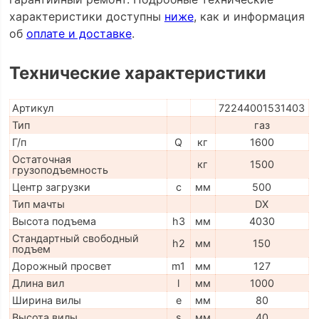
характеристики доступны
ниже
, как и информация
об
оплате и доставке
.
Технические характеристики
Артикул
72244001531403
Тип
газ
Г/п
Q
кг
1600
Остаточная
кг
1500
грузоподъемность
Центр загрузки
c
мм
500
Тип мачты
DX
Высота подъема
h3
мм
4030
Стандартный свободный
h2
мм
150
подъем
Дорожный просвет
m1
мм
127
Длина вил
l
мм
1000
Ширина вилы
e
мм
80
Высота вилы
s
мм
40