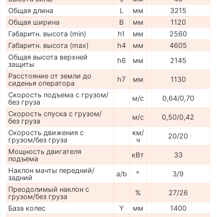
Общая длина
L
мм
3215
Общая ширина
B
мм
1120
Габаритн. высота (min)
h1
мм
2560
Габаритн. высота (max)
h4
мм
4605
Общая высота верхней
h6
мм
2145
защиты
Расстояние от земли до
h7
мм
1130
сиденья оператора
Скорость подъема с грузом/
м/с
0,64/0,70
без груза
Скорость спуска с грузом/
м/с
0,50/0,42
без груза
Скорость движения с
км/
20/20
грузом/без груза
ч
Мощность двигателя
кВт
33
подъема
Наклон мачты передний/
a/b
°
3/9
задний
Преодолимый наклон с
%
27/26
грузом/без груза
База колес
Y
мм
1400