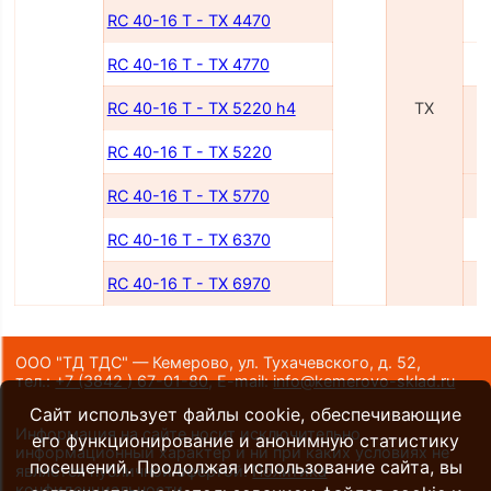
RC 40-16 T - TX 4470
RC 40-16 T - TX 4770
RC 40-16 T - TX 5220 h4
TX
RC 40-16 T - TX 5220
RC 40-16 T - TX 5770
RC 40-16 T - TX 6370
RC 40-16 T - TX 6970
ООО "ТД ТДС" — Кемерово, ул. Тухачевского, д. 52,
тел.:
+7 (3842 ) 67-01-80
,
E-mail:
info@kemerovo-sklad.ru
Сайт использует файлы cookie, обеспечивающие
Информация на сайте носит исключительно
его функционирование и анонимную статистику
информационный характер и ни при каких условиях не
посещений. Продолжая использование сайта, вы
является публичной офертой.
Политика
конфиденциальности
.