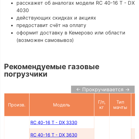
расскажет об аналогах модели RC 40-16 T - DX
4030
действующих скидках и акциях
предоставит счёт на оплату
оформит доставку в Кемерово или области
(возможен самовывоз)
Рекомендуемые газовые
погрузчики
← Прокручивается →
Г/п,
Тип
Произв.
Модель
п
кг
мачты
RC 40-16 T - DX 3330
RC 40-16 T - DX 3630