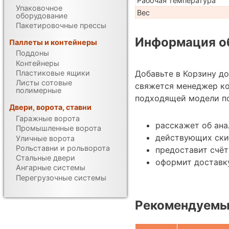
Рабочая температура
Упаковочное
Вес
оборудование
Пакетировочные прессы
Информация об
Паллеты и контейнеры
Поддоны
Контейнеры
Добавьте в Корзину д
Пластиковые ящики
Листы сотовые
свяжется менеджер к
полимерные
подходящей модели по
Двери, ворота, ставни
Гаражные ворота
расскажет об ан
Промышленные ворота
действующих ски
Уличные ворота
Рольставни и рольворота
предоставит счёт
Стальные двери
оформит доставк
Ангарные системы
Перегрузочные системы
Рекомендуемы