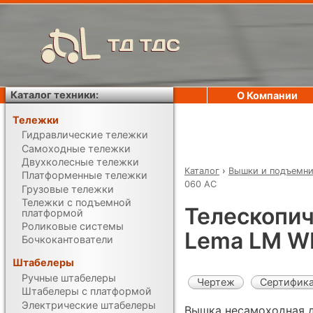
ТД ТДС
Каталог техники:
О Компании
Тележки
Гидравлические тележки
Самоходные тележки
Двухколесные тележки
Каталог
›
Вышки и подъемн
Платформенные тележки
060 AC
Грузовые тележки
Тележки с подъемной
Телескопич
платформой
Роликовые системы
Lema LM W
Бочкокантователи
Штабелеры
Ручные штабелеры
Чертеж
Сертифик
Штабелеры с платформой
Электрические штабелеры
Вышка несамоходная д