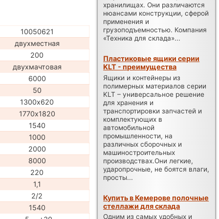
хранилищах. Они различаются
нюансами конструкции, сферой
применения и
грузоподъемностью. Компания
10050621
«Техника для склада»...
двухместная
200
Пластиковые ящики серии
KLT - преимущества
двухмачтовая
Ящики и контейнеры из
6000
полимерных материалов серии
50
KLT – универсальное решение
1300х620
для хранения и
транспортировки запчастей и
1770х1820
комплектующих в
1540
автомобильной
промышленности, на
1000
различных сборочных и
2000
машиностроительных
8000
производствах.Они легкие,
ударопрочные, не боятся влаги,
220
просты...
1,1
2/2
Купить в Кемерове полочные
стеллажи для склада
1540
Одним из самых удобных и