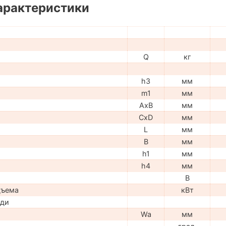
арактеристики
Q
кг
h3
мм
m1
мм
AxB
мм
CxD
мм
L
мм
B
мм
h1
мм
h4
мм
В
дъема
кВт
ади
Wa
мм