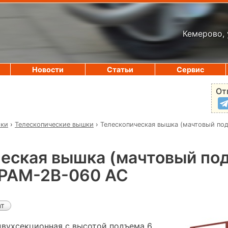
Кемерово, 
Новости
Статьи
Сервис
От
ики
›
Телескопические вышки
›
Телескопическая вышка (мачтовый по
еская вышка (мачтовый по
PAM-2B-060 AC
ат
вухсекционная с высотой подъема 6