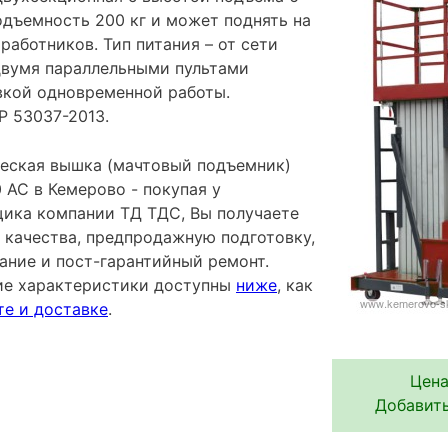
одъемность 200 кг и может поднять на
работников. Тип питания – от сети
двумя параллельными пультами
вкой одновременной работы.
Р 53037-2013.
еская вышка (мачтовый подъемник)
AC в Кемерово - покупая у
ика компании ТД ТДС, Вы получаете
 качества, предпродажную подготовку,
ание и пост-гарантийный ремонт.
ие характеристики доступны
ниже
, как
те и доставке
.
Цена
Добавить