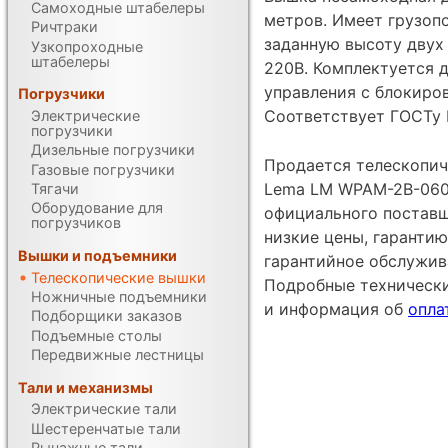
Самоходные штабелеры
метров. Имеет грузоп
Ричтраки
заданную высоту двух 
Узкопроходные
штабелеры
220В. Комплектуется 
управления с блокиро
Погрузчики
Соответствует ГОСТу 
Электрические
погрузчики
Дизельные погрузчики
Продается телескопич
Газовые погрузчики
Lema LM WPAM-2B-060 
Тягачи
Оборудование для
официального поставщ
погрузчиков
низкие цены, гарантию
Вышки и подъемники
гарантийное обслужив
Телескопические вышки
Подробные техническ
Ножничные подъемники
и информация об
опла
Подборщики заказов
Подъемные столы
Передвижные лестницы
Тали и механизмы
Электрические тали
Шестеренчатые тали
Рычажные тали