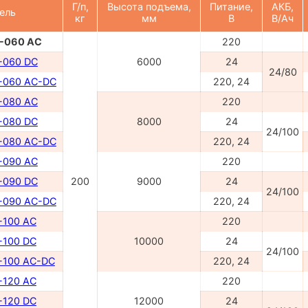
Г/п,
Высота подъема,
Питание,
АКБ,
ель
кг
мм
В
В/Ач
-060 AC
220
-060 DC
6000
24
24/80
-060 AC-DC
220, 24
-080 AC
220
-080 DC
8000
24
24/100
-080 AC-DC
220, 24
-090 AC
220
-090 DC
200
9000
24
24/100
-090 AC-DC
220, 24
100 AC
220
100 DC
10000
24
24/100
100 AC-DC
220, 24
120 AC
220
120 DC
12000
24