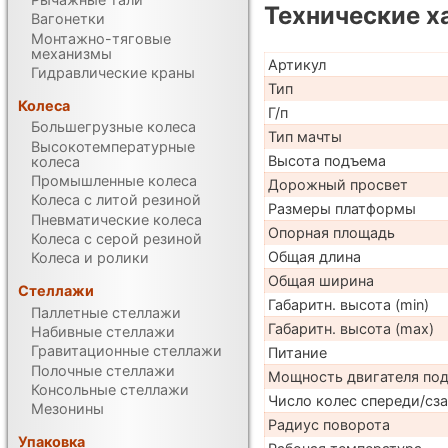
Технические х
Вагонетки
Монтажно-тяговые
механизмы
Артикул
Гидравлические краны
Тип
Колеса
Г/п
Большегрузные колеса
Тип мачты
Высокотемпературные
Высота подъема
колеса
Промышленные колеса
Дорожный просвет
Колеса с литой резиной
Размеры платформы
Пневматические колеса
Опорная площадь
Колеса с серой резиной
Общая длина
Колеса и ролики
Общая ширина
Стеллажи
Габаритн. высота (min)
Паллетные стеллажи
Габаритн. высота (max)
Набивные стеллажи
Гравитационные стеллажи
Питание
Полочные стеллажи
Мощность двигателя по
Консольные стеллажи
Число колес спереди/сз
Мезонины
Радиус поворота
Упаковка