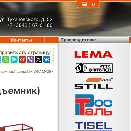
0
ул. Тухачевского, д. 52
+7 (3842 ) 67-01-80
Производители:
Контакты
править эту страницу:
дъемник) Lema LM WPAM-2B-
дъемник)