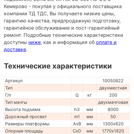
Кемерово - покупая у официального поставщика
компании ТД ТДС, Вы получаете низкие цены,
гарантию качества, предпродажную подготовку,
гарантийное обслуживание и пост-гарантийный
ремонт. Подробные технические характеристики
доступны
ниже
, как и информация об
оплате и
доставке
.
Технические характеристики
Артикул
10050822
Тип
двухместная
Г/п
Q
кг
200
Тип мачты
двухмачтовая
Высота подъема
h3
мм
8000
Дорожный просвет
m1
мм
50
Размеры платформы
AxB
мм
1300х620
Опорная площадь
CxD
мм
1770х1820