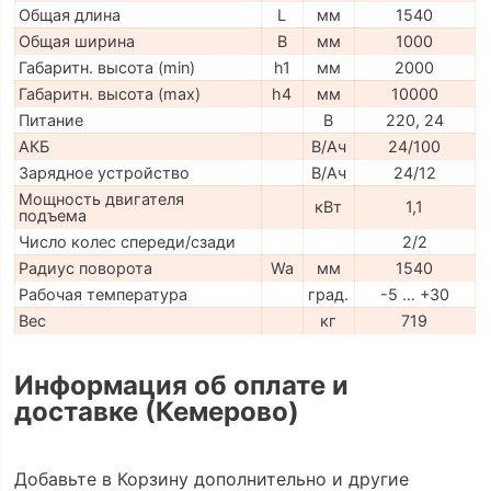
Общая длина
L
мм
1540
Общая ширина
B
мм
1000
Габаритн. высота (min)
h1
мм
2000
Габаритн. высота (max)
h4
мм
10000
Питание
В
220, 24
АКБ
В/Ач
24/100
Зарядное устройство
В/Ач
24/12
Мощность двигателя
кВт
1,1
подъема
Число колес спереди/сзади
2/2
Радиус поворота
Wa
мм
1540
Рабочая температура
град.
-5 … +30
Вес
кг
719
Информация об оплате и
доставке (Кемерово)
Добавьте в Корзину дополнительно и другие