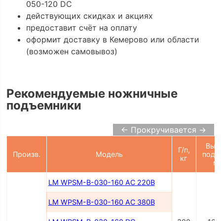
050-120 DC
действующих скидках и акциях
предоставит счёт на оплату
оформит доставку в Кемерово или области
(возможен самовывоз)
Рекомендуемые ножничные
подъемники
← Прокручивается →
Выс
Г/п,
Произв.
Модель
подъ
кг
м
LM WPSM-B-030-160 AC 220В
LM WPSM-B-030-160 AC 380В