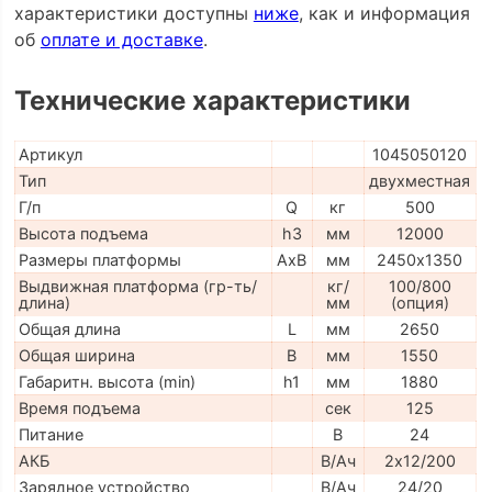
характеристики доступны
ниже
, как и информация
об
оплате и доставке
.
Технические характеристики
Артикул
1045050120
Тип
двухместная
Г/п
Q
кг
500
Высота подъема
h3
мм
12000
Размеры платформы
AxB
мм
2450х1350
Выдвижная платформа (гр-ть/
кг/
100/800
длина)
мм
(опция)
Общая длина
L
мм
2650
Общая ширина
B
мм
1550
Габаритн. высота (min)
h1
мм
1880
Время подъема
сек
125
Питание
В
24
АКБ
В/Ач
2х12/200
Зарядное устройство
В/Ач
24/20