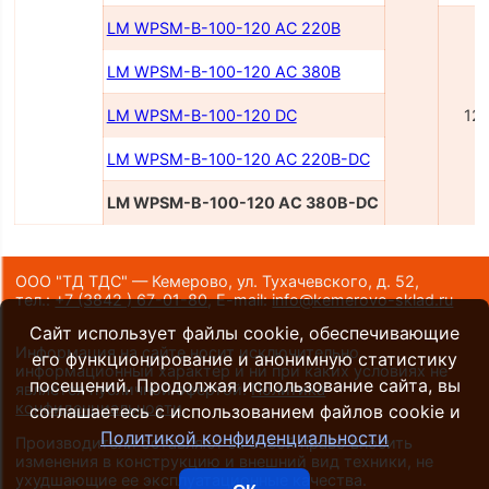
LM WPSM-B-100-120 AC 220B
LM WPSM-B-100-120 AC 380B
LM WPSM-B-100-120 DC
12
LM WPSM-B-100-120 AC 220B-DC
LM WPSM-B-100-120 AC 380B-DC
ООО "ТД ТДС" — Кемерово, ул. Тухачевского, д. 52,
тел.:
+7 (3842 ) 67-01-80
,
E-mail:
info@kemerovo-sklad.ru
Сайт использует файлы cookie, обеспечивающие
Информация на сайте носит исключительно
его функционирование и анонимную статистику
информационный характер и ни при каких условиях не
посещений. Продолжая использование сайта, вы
является публичной офертой.
Политика
конфиденциальности
.
соглашаетесь с использованием файлов cookie и
Политикой конфиденциальности
Производители оставляют за собой право вносить
изменения в конструкцию и внешний вид техники, не
ухудшающие ее эксплуатационные качества.