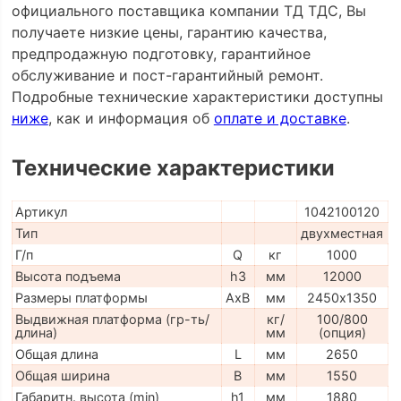
официального поставщика компании ТД ТДС, Вы
получаете низкие цены, гарантию качества,
предпродажную подготовку, гарантийное
обслуживание и пост-гарантийный ремонт.
Подробные технические характеристики доступны
ниже
, как и информация об
оплате и доставке
.
Технические характеристики
Артикул
1042100120
Тип
двухместная
Г/п
Q
кг
1000
Высота подъема
h3
мм
12000
Размеры платформы
AxB
мм
2450х1350
Выдвижная платформа (гр-ть/
кг/
100/800
длина)
мм
(опция)
Общая длина
L
мм
2650
Общая ширина
B
мм
1550
Габаритн. высота (min)
h1
мм
1880