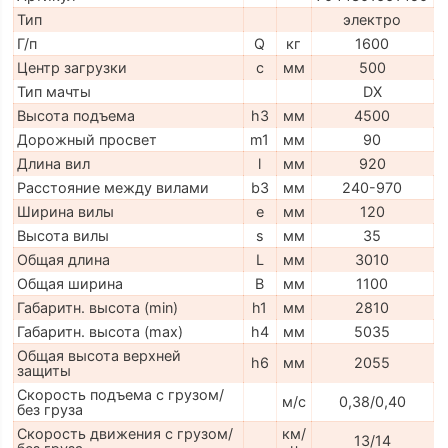
Тип
электро
Г/п
Q
кг
1600
Центр загрузки
c
мм
500
Тип мачты
DX
Высота подъема
h3
мм
4500
Дорожный просвет
m1
мм
90
Длина вил
l
мм
920
Расстояние между вилами
b3
мм
240-970
Ширина вилы
e
мм
120
Высота вилы
s
мм
35
Общая длина
L
мм
3010
Общая ширина
B
мм
1100
Габаритн. высота (min)
h1
мм
2810
Габаритн. высота (max)
h4
мм
5035
Общая высота верхней
h6
мм
2055
защиты
Скорость подъема с грузом/
м/с
0,38/0,40
без груза
Скорость движения с грузом/
км/
13/14