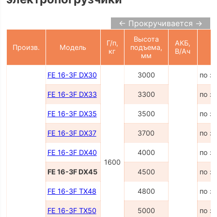
← Прокручивается →
Высота
Г/п,
АКБ,
Произв.
Модель
подъема,
Ц
кг
В/Ач
мм
FE 16-3F DX30
3000
по з
FE 16-3F DX33
3300
по з
FE 16-3F DX35
3500
по з
FE 16-3F DX37
3700
по з
FE 16-3F DX40
4000
по з
1600
FE 16-3F DX45
4500
по з
FE 16-3F TX48
4800
по з
FE 16-3F TX50
5000
по з