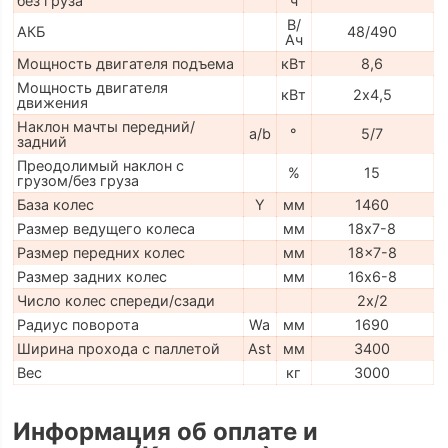
без груза
ч
В/
АКБ
48/490
Ач
Мощность двигателя подъема
кВт
8,6
Мощность двигателя
кВт
2х4,5
движения
Наклон мачты передний/
a/b
°
5/7
задний
Преодолимый наклон с
%
15
грузом/без груза
База колес
Y
мм
1460
Размер ведущего колеса
мм
18х7-8
Размер передних колес
мм
18x7-8
Размер задних колес
мм
16х6-8
Число колес спереди/сзади
2x/2
Радиус поворота
Wa
мм
1690
Ширина прохода с паллетой
Ast
мм
3400
Вес
кг
3000
Информация об оплате и