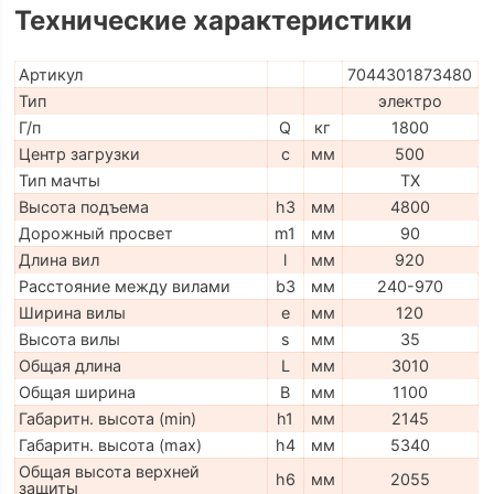
Технические характеристики
Артикул
7044301873480
Тип
электро
Г/п
Q
кг
1800
Центр загрузки
c
мм
500
Тип мачты
TX
Высота подъема
h3
мм
4800
Дорожный просвет
m1
мм
90
Длина вил
l
мм
920
Расстояние между вилами
b3
мм
240-970
Ширина вилы
e
мм
120
Высота вилы
s
мм
35
Общая длина
L
мм
3010
Общая ширина
B
мм
1100
Габаритн. высота (min)
h1
мм
2145
Габаритн. высота (max)
h4
мм
5340
Общая высота верхней
h6
мм
2055
защиты