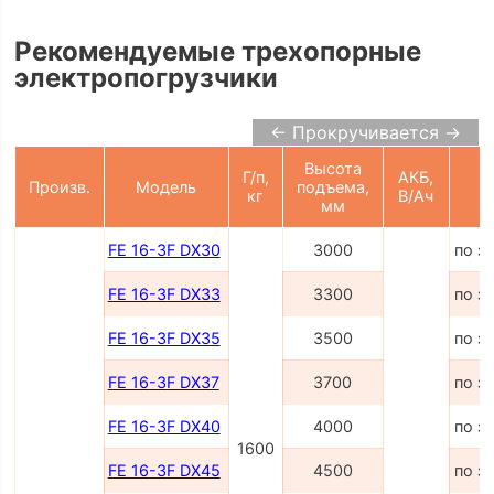
Рекомендуемые трехопорные
электропогрузчики
← Прокручивается →
Высота
Г/п,
АКБ,
Произв.
Модель
подъема,
Ц
кг
В/Ач
мм
FE 16-3F DX30
3000
по з
FE 16-3F DX33
3300
по з
FE 16-3F DX35
3500
по з
FE 16-3F DX37
3700
по з
FE 16-3F DX40
4000
по з
1600
FE 16-3F DX45
4500
по з