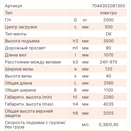
Артикул
7044302081350
Тип
электро
Г/п
Q
кг
2000
Центр загрузки
c
мм
500
Тип мачты
DX
Высота подъема
h3
мм
3500
Дорожный просвет
m1
мм
90
Длина вил
l
мм
1070
Расстояние между вилами
b3
мм
240-970
Ширина вилы
e
мм
120
Высота вилы
s
мм
40
Общая длина
L
мм
3160
Общая ширина
B
мм
1100
Габаритн. высота (min)
h1
мм
2260
Габаритн. высота (max)
h4
мм
4035
Общая высота верхней
h6
мм
2055
защиты
Скорость подъема с грузом/
м/с
0,38/0,40
без груза