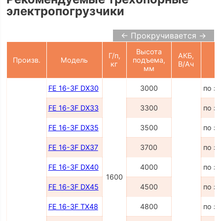
электропогрузчики
← Прокручивается →
Высота
Г/п,
АКБ,
Произв.
Модель
подъема,
Ц
кг
В/Ач
мм
FE 16-3F DX30
3000
по з
FE 16-3F DX33
3300
по з
FE 16-3F DX35
3500
по з
FE 16-3F DX37
3700
по з
FE 16-3F DX40
4000
по з
1600
FE 16-3F DX45
4500
по з
FE 16-3F TX48
4800
по з