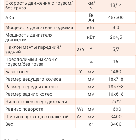
Скорость движения с грузом/
км/
13/14
без груза
ч
В/
АКБ
48/560
Ач
Мощность двигателя подъема
кВт
8,6
Мощность двигателя
кВт
2х4,5
движения
Наклон мачты передний/
a/b
°
5/7
задний
Преодолимый наклон с
%
15
грузом/без груза
База колес
Y
мм
1460
Размер ведущего колеса
мм
18х7-8
Размер передних колес
мм
18x7-8
Размер задних колес
мм
16х6-8
Число колес спереди/сзади
2x/2
Радиус поворота
Wa
мм
1690
Ширина прохода с паллетой
Ast
мм
3400
Вес
кг
3400