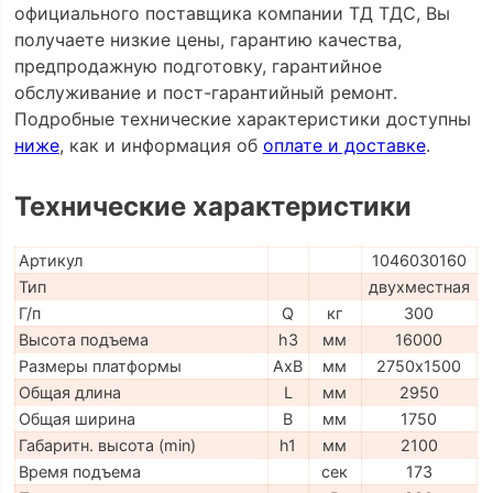
официального поставщика компании ТД ТДС, Вы
получаете низкие цены, гарантию качества,
предпродажную подготовку, гарантийное
обслуживание и пост-гарантийный ремонт.
Подробные технические характеристики доступны
ниже
, как и информация об
оплате и доставке
.
Технические характеристики
Артикул
1046030160
Тип
двухместная
Г/п
Q
кг
300
Высота подъема
h3
мм
16000
Размеры платформы
AxB
мм
2750х1500
Общая длина
L
мм
2950
Общая ширина
B
мм
1750
Габаритн. высота (min)
h1
мм
2100
Время подъема
сек
173