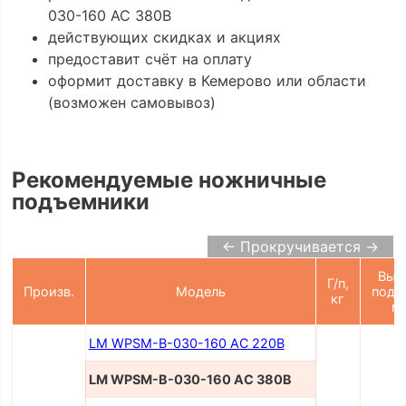
030-160 AC 380В
действующих скидках и акциях
предоставит счёт на оплату
оформит доставку в Кемерово или области
(возможен самовывоз)
Рекомендуемые ножничные
подъемники
← Прокручивается →
Выс
Г/п,
Произв.
Модель
подъ
кг
м
LM WPSM-B-030-160 AC 220В
LM WPSM-B-030-160 AC 380В