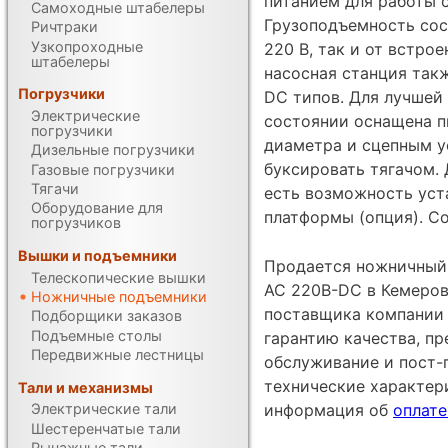
питанием для работы 
Самоходные штабелеры
Грузоподъемность сост
Ричтраки
Узкопроходные
220 В, так и от встро
штабелеры
насосная станция так
Погрузчики
DC типов. Для лучшей
Электрические
состоянии оснащена 
погрузчики
диаметра и сцепным у
Дизельные погрузчики
буксировать тягачом.
Газовые погрузчики
Тягачи
есть возможность ус
Оборудование для
платформы (опция). С
погрузчиков
Вышки и подъемники
Продается ножничный
Телескопические вышки
AC 220В-DC в Кемеров
Ножничные подъемники
поставщика компании 
Подборщики заказов
Подъемные столы
гарантию качества, п
Передвижные лестницы
обслуживание и пост-
технические характе
Тали и механизмы
Электрические тали
информация об
оплате
Шестеренчатые тали
Рычажные тали