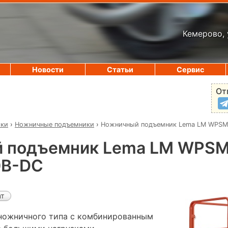
Кемерово, 
Новости
Статьи
Сервис
От
ики
›
Ножничные подъемники
›
Ножничный подъемник Lema LM WPSM
 подъемник Lema LM WPSM
0В-DC
ат
ножничного типа с комбинированным