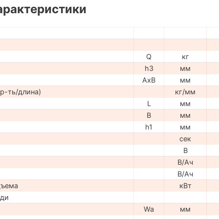
арактеристики
Q
кг
h3
мм
AxB
мм
р-ть/длина)
кг/мм
L
мм
B
мм
h1
мм
сек
В
В/Ач
В/Ач
дъема
кВт
ади
Wa
мм