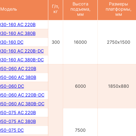
Высота
Размеры
Г/п,
Модель
подъема,
платформы,
кг
мм
мм
30-160 AC 220В
30-160 AC 380В
30-160 DC
300
16000
2750х1500
30-160 AC 220B-DC
30-160 AC 380B-DC
50-060 AC 220B
50-060 AC 380B
50-060 DC
6000
1850х880
50-060 AC 220В-DC
50-060 AC 380В-DC
50-075 AC 220В
50-075 AC 380В
50-075 DC
7500