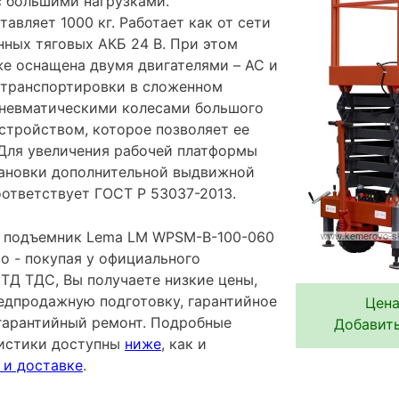
с большими нагрузками.
авляет 1000 кг. Работает как от сети
енных тяговых АКБ 24 В. При этом
же оснащена двумя двигателями – AC и
 транспортировки в сложенном
пневматическими колесами большого
стройством, которое позволяет ее
 Для увеличения рабочей платформы
тановки дополнительной выдвижной
оответствует ГОСТ Р 53037-2013.
 подъемник Lema LM WPSM-B-100-060
о - покупая у официального
ТД ТДС, Вы получаете низкие цены,
редпродажную подготовку, гарантийное
Цена
гарантийный ремонт. Подробные
Добавить
ристики доступны
ниже
, как и
 и доставке
.