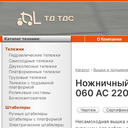
ТД ТДС
Каталог техники:
О Компании
Тележки
Гидравлические тележки
Самоходные тележки
Двухколесные тележки
Каталог
›
Вышки и подъемн
Платформенные тележки
Грузовые тележки
Ножничный
Тележки с подъемной
платформой
060 AC 22
Роликовые системы
Бочкокантователи
Штабелеры
Чертеж
Сертифик
Ручные штабелеры
Штабелеры с платформой
Несамоходная вышка 
Электрические штабелеры