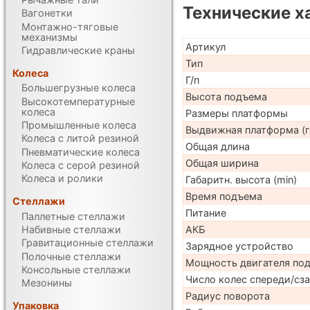
Технические х
Вагонетки
Монтажно-тяговые
механизмы
Артикул
Гидравлические краны
Тип
Колеса
Г/п
Большегрузные колеса
Высота подъема
Высокотемпературные
колеса
Размеры платформы
Промышленные колеса
Выдвижная платформа (г
Колеса с литой резиной
Общая длина
Пневматические колеса
Общая ширина
Колеса с серой резиной
Колеса и ролики
Габаритн. высота (min)
Время подъема
Стеллажи
Питание
Паллетные стеллажи
Набивные стеллажи
АКБ
Гравитационные стеллажи
Зарядное устройство
Полочные стеллажи
Мощность двигателя по
Консольные стеллажи
Число колес спереди/сз
Мезонины
Радиус поворота
Упаковка