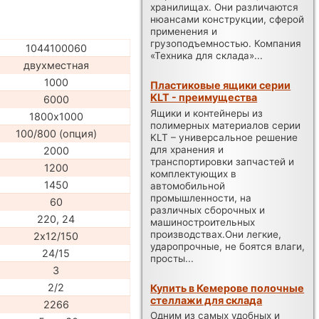
хранилищах. Они различаются
нюансами конструкции, сферой
применения и
грузоподъемностью. Компания
1044100060
«Техника для склада»...
двухместная
1000
Пластиковые ящики серии
KLT - преимущества
6000
Ящики и контейнеры из
1800х1000
полимерных материалов серии
100/800 (опция)
KLT – универсальное решение
для хранения и
2000
транспортировки запчастей и
1200
комплектующих в
1450
автомобильной
промышленности, на
60
различных сборочных и
220, 24
машиностроительных
производствах.Они легкие,
2х12/150
ударопрочные, не боятся влаги,
24/15
просты...
3
2/2
Купить в Кемерове полочные
стеллажи для склада
2266
Одним из самых удобных и