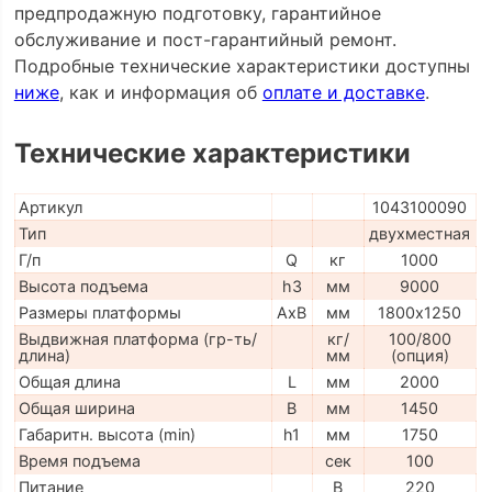
предпродажную подготовку, гарантийное
обслуживание и пост-гарантийный ремонт.
Подробные технические характеристики доступны
ниже
, как и информация об
оплате и доставке
.
Технические характеристики
Артикул
1043100090
Тип
двухместная
Г/п
Q
кг
1000
Высота подъема
h3
мм
9000
Размеры платформы
AxB
мм
1800х1250
Выдвижная платформа (гр-ть/
кг/
100/800
длина)
мм
(опция)
Общая длина
L
мм
2000
Общая ширина
B
мм
1450
Габаритн. высота (min)
h1
мм
1750
Время подъема
сек
100
Питание
В
220