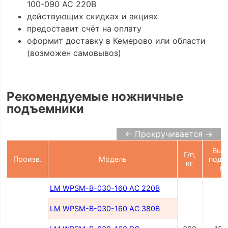
100-090 AC 220В
действующих скидках и акциях
предоставит счёт на оплату
оформит доставку в Кемерово или области
(возможен самовывоз)
Рекомендуемые ножничные
подъемники
← Прокручивается →
Выс
Г/п,
Произв.
Модель
подъ
кг
м
LM WPSM-B-030-160 AC 220В
LM WPSM-B-030-160 AC 380В