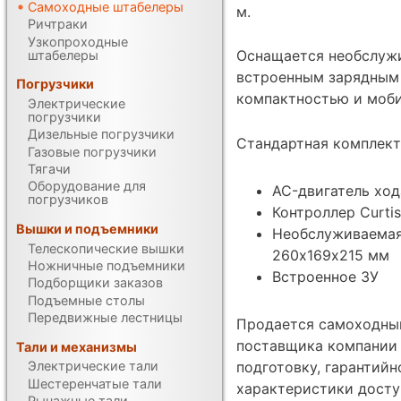
Самоходные штабелеры
м.
Ричтраки
Узкопроходные
Оснащается необслуж
штабелеры
встроенным зарядным 
Погрузчики
компактностью и моб
Электрические
погрузчики
Дизельные погрузчики
Cтандартная комплект
Газовые погрузчики
Тягачи
Оборудование для
AC-двигатель ход
погрузчиков
Контроллер Curtis
Вышки и подъемники
Необслуживаемая
Телескопические вышки
260х169х215 мм
Ножничные подъемники
Встроенное ЗУ
Подборщики заказов
Подъемные столы
Передвижные лестницы
Продается самоходный
поставщика компании 
Тали и механизмы
подготовку, гарантий
Электрические тали
Шестеренчатые тали
характеристики дост
Рычажные тали