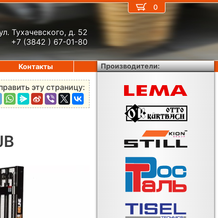
0
ул. Тухачевского, д. 52
+7 (3842 ) 67-01-80
Производители:
Контакты
править эту страницу:
JB