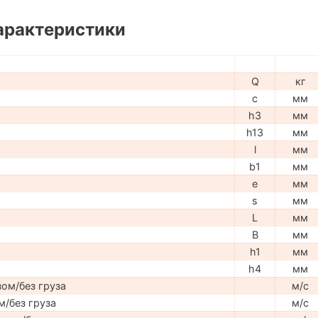
арактеристики
Q
кг
c
мм
h3
мм
h13
мм
l
мм
b1
мм
e
мм
s
мм
L
мм
B
мм
h1
мм
h4
мм
ом/без груза
м/с
м/без груза
м/с