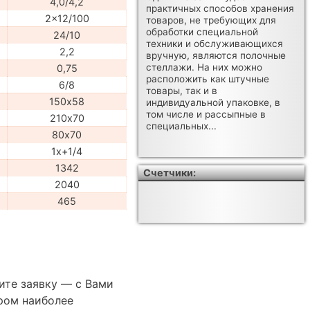
4,0/4,2
практичных способов хранения
2x12/100
товаров, не требующих для
обработки специальной
24/10
техники и обслуживающихся
2,2
вручную, являются полочные
стеллажи. На них можно
0,75
расположить как штучные
6/8
товары, так и в
150х58
индивидуальной упаковке, в
том числе и рассыпные в
210х70
специальных...
80х70
1x+1/4
1342
Счетчики:
2040
465
ите заявку — с Вами
ром наиболее