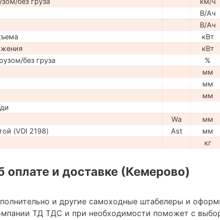
узом/без груза
км/ч
В/Ач
В/Ач
дъема
кВт
ижения
кВт
рузом/без груза
%
мм
мм
мм
ади
Wa
мм
ой (VDI 2198)
Ast
мм
кг
 оплате и доставке (Кемерово)
ополнительно и другие самоходные штабелеры и оформ
омпании ТД ТДС и при необходимости поможет с выбо