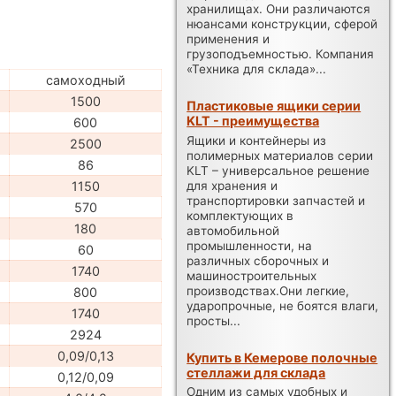
хранилищах. Они различаются
нюансами конструкции, сферой
применения и
грузоподъемностью. Компания
«Техника для склада»...
самоходный
1500
Пластиковые ящики серии
KLT - преимущества
600
Ящики и контейнеры из
2500
полимерных материалов серии
86
KLT – универсальное решение
для хранения и
1150
транспортировки запчастей и
570
комплектующих в
180
автомобильной
промышленности, на
60
различных сборочных и
1740
машиностроительных
производствах.Они легкие,
800
ударопрочные, не боятся влаги,
1740
просты...
2924
0,09/0,13
Купить в Кемерове полочные
стеллажи для склада
0,12/0,09
Одним из самых удобных и