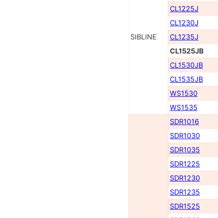
CL1225J
CL1230J
SIBLINE
CL1235J
CL1525JB
CL1530JB
CL1535JB
WS1530
WS1535
SDR1016
SDR1030
SDR1035
SDR1225
SDR1230
SDR1235
SDR1525