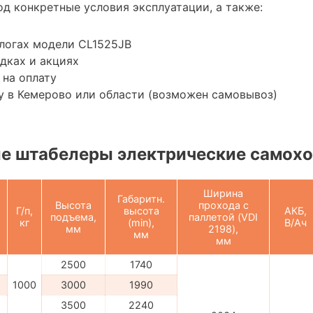
д конкретные условия эксплуатации, а также:
логах модели CL1525JB
дках и акциях
 на оплату
у в Кемерово или области (возможен самовывоз)
е штабелеры электрические самох
Ширина
Габаритн.
Высота
прохода с
Г/п,
высота
АКБ,
подъема,
паллетой (VDI
кг
(min),
В/Ач
мм
2198),
мм
мм
2500
1740
1000
3000
1990
3500
2240