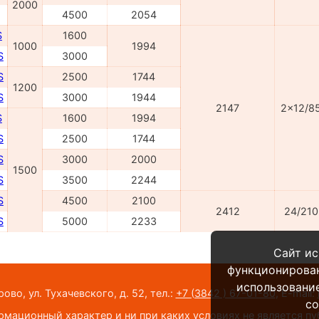
2000
4500
2054
S
1600
1000
1994
S
3000
S
2500
1744
1200
S
3000
1944
2147
2x12/8
S
1600
1994
S
2500
1744
S
3000
2000
1500
S
3500
2244
S
4500
2100
2412
24/210
S
5000
2233
Сайт ис
функционирова
использование
во, ул. Тухачевского, д. 52,
тел.:
+7 (3842 ) 67-01-80
,
E-mail:
co
мационный характер и ни при каких условиях не является п