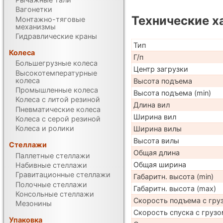
Вагонетки
Технические х
Монтажно-тяговые
механизмы
Гидравлические краны
Тип
Колеса
Г/п
Большегрузные колеса
Центр загрузки
Высокотемпературные
колеса
Высота подъема
Промышленные колеса
Высота подъема (min)
Колеса с литой резиной
Длина вил
Пневматические колеса
Ширина вил
Колеса с серой резиной
Колеса и ролики
Ширина вилы
Высота вилы
Стеллажи
Общая длина
Паллетные стеллажи
Общая ширина
Набивные стеллажи
Гравитационные стеллажи
Габаритн. высота (min)
Полочные стеллажи
Габаритн. высота (max)
Консольные стеллажи
Скорость подъема с груз
Мезонины
Скорость спуска с грузо
Упаковка