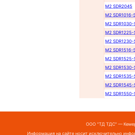
M2 SDR2045
M2 SDR1016-
M2 SDR1030-
M2 SDR1225-
M2 SDR1230-
M2 SDR1516-
M2 SDR1525-
M2 SDR1530-
M2 SDR1535-
M2 SDR1545-
M2 SDR1550-
ООО "ТД ТДС" — Кемеро
Информация на сайте носит исключительно инфор