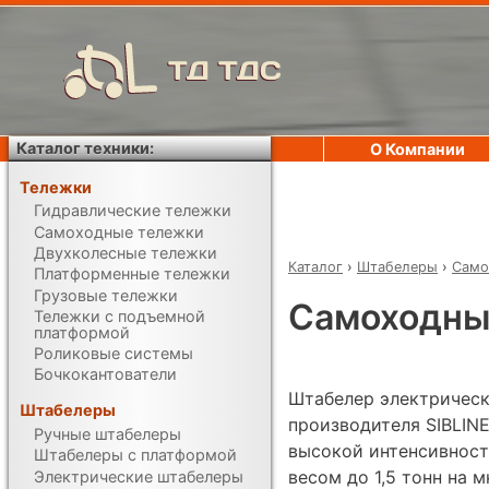
ТД ТДС
Каталог техники:
О Компании
Тележки
Гидравлические тележки
Самоходные тележки
Двухколесные тележки
Каталог
›
Штабелеры
›
Само
Платформенные тележки
Грузовые тележки
Самоходный
Тележки с подъемной
платформой
Роликовые системы
Бочкокантователи
Штабелер электрическ
Штабелеры
производителя SIBLINE
Ручные штабелеры
высокой интенсивност
Штабелеры с платформой
весом до 1,5 тонн на 
Электрические штабелеры