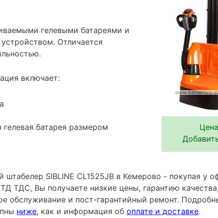
иваемыми гелевыми батареями и
устройством. Отличается
ильностью.
ация включает:
а
 гелевая батарея размером
Цена
Добавить
 штабелер SIBLINE CL1525JB в Кемерово - покупая у о
ТД ТДС, Вы получаете низкие цены, гарантию качеств
ное обслуживание и пост-гарантийный ремонт. Подробн
упны
ниже
, как и информация об
оплате и доставке
.