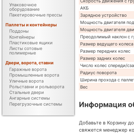
Скорость движения с гр
Упаковочное
АКБ
оборудование
Пакетировочные прессы
Зарядное устройство
Мощность двигателя по
Паллеты и контейнеры
Мощность двигателя дв
Поддоны
Преодолимый наклон с г
Контейнеры
Пластиковые ящики
Размер ведущего колеса
Листы сотовые
Размер передних колес
полимерные
Размер задних колес
Двери, ворота, ставни
Число колес спереди/сз
Гаражные ворота
Радиус поворота
Промышленные ворота
Ширина прохода с паллет
Уличные ворота
Рольставни и рольворота
Вес
Стальные двери
Ангарные системы
Информация об
Перегрузочные системы
Добавьте в Корзину д
свяжется менеджер к