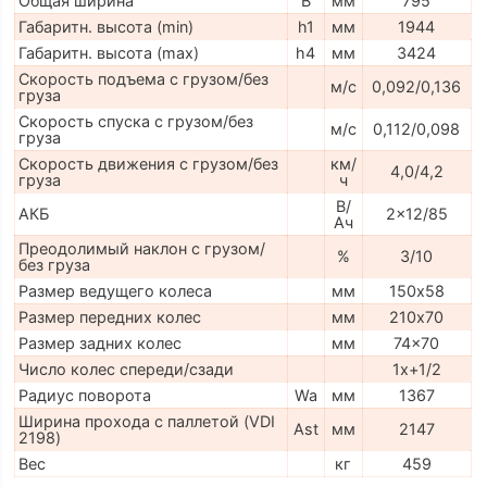
Общая ширина
B
мм
795
Габаритн. высота (min)
h1
мм
1944
Габаритн. высота (max)
h4
мм
3424
Скорость подъема с грузом/без
м/с
0,092/0,136
груза
Скорость спуска с грузом/без
м/с
0,112/0,098
груза
Скорость движения с грузом/без
км/
4,0/4,2
груза
ч
В/
АКБ
2x12/85
Ач
Преодолимый наклон с грузом/
%
3/10
без груза
Размер ведущего колеса
мм
150х58
Размер передних колес
мм
210х70
Размер задних колес
мм
74x70
Число колес спереди/сзади
1x+1/2
Радиус поворота
Wa
мм
1367
Ширина прохода с паллетой (VDI
Ast
мм
2147
2198)
Вес
кг
459