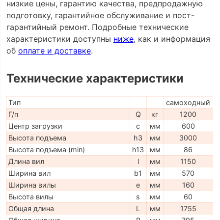
низкие цены, гарантию качества, предпродажную
подготовку, гарантийное обслуживание и пост-
гарантийный ремонт. Подробные технические
характеристики доступны
ниже
, как и информация
об
оплате и доставке
.
Технические характеристики
Тип
самоходный
Г/п
Q
кг
1200
Центр загрузки
c
мм
600
Высота подъема
h3
мм
3000
Высота подъема (min)
h13
мм
86
Длина вил
l
мм
1150
Ширина вил
b1
мм
570
Ширина вилы
e
мм
160
Высота вилы
s
мм
60
Общая длина
L
мм
1755