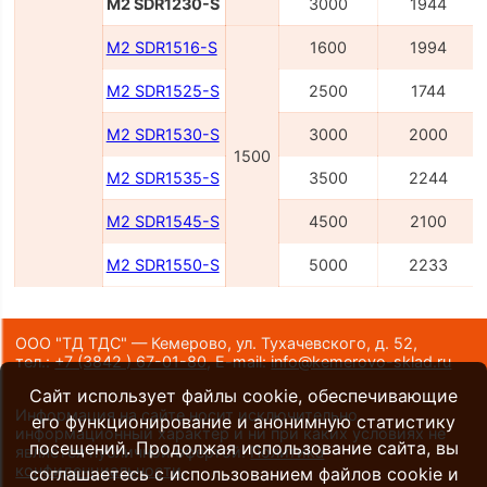
M2 SDR1230-S
3000
1944
M2 SDR1516-S
1600
1994
M2 SDR1525-S
2500
1744
M2 SDR1530-S
3000
2000
1500
M2 SDR1535-S
3500
2244
M2 SDR1545-S
4500
2100
M2 SDR1550-S
5000
2233
ООО "ТД ТДС" — Кемерово, ул. Тухачевского, д. 52,
тел.:
+7 (3842 ) 67-01-80
,
E-mail:
info@kemerovo-sklad.ru
Сайт использует файлы cookie, обеспечивающие
Информация на сайте носит исключительно
его функционирование и анонимную статистику
информационный характер и ни при каких условиях не
посещений. Продолжая использование сайта, вы
является публичной офертой.
Политика
конфиденциальности
.
соглашаетесь с использованием файлов cookie и