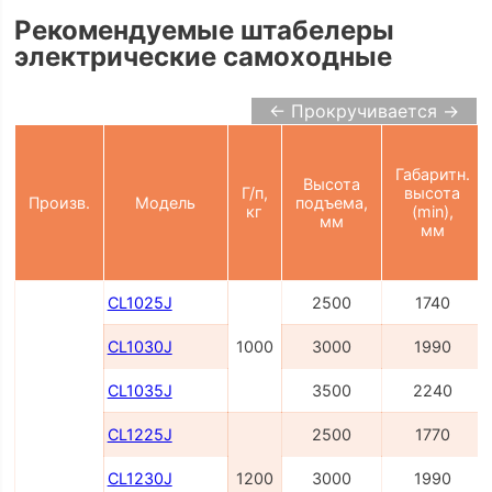
Рекомендуемые штабелеры
электрические самоходные
← Прокручивается →
Габаритн.
Высота
Г/п,
высота
Произв.
Модель
подъема,
кг
(min),
мм
мм
CL1025J
2500
1740
CL1030J
1000
3000
1990
CL1035J
3500
2240
CL1225J
2500
1770
CL1230J
1200
3000
1990