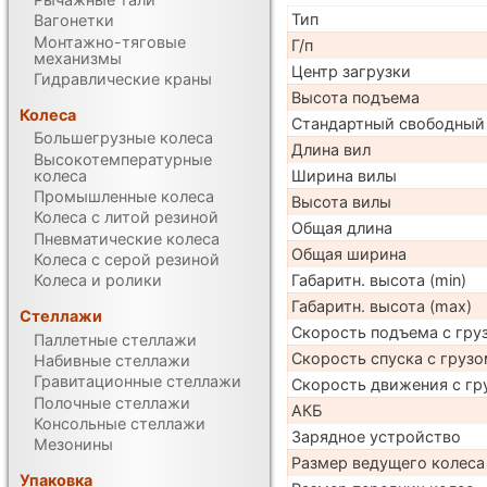
Тип
Вагонетки
Монтажно-тяговые
Г/п
механизмы
Центр загрузки
Гидравлические краны
Высота подъема
Колеса
Стандартный свободный
Большегрузные колеса
Длина вил
Высокотемпературные
колеса
Ширина вилы
Промышленные колеса
Высота вилы
Колеса с литой резиной
Общая длина
Пневматические колеса
Общая ширина
Колеса с серой резиной
Габаритн. высота (min)
Колеса и ролики
Габаритн. высота (max)
Стеллажи
Скорость подъема с груз
Паллетные стеллажи
Скорость спуска с грузо
Набивные стеллажи
Гравитационные стеллажи
Скорость движения с гр
Полочные стеллажи
АКБ
Консольные стеллажи
Зарядное устройство
Мезонины
Размер ведущего колеса
Упаковка