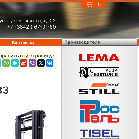
0
ул. Тухачевского, д. 52
+7 (3842 ) 67-01-80
Производители:
Контакты
править эту страницу:
33