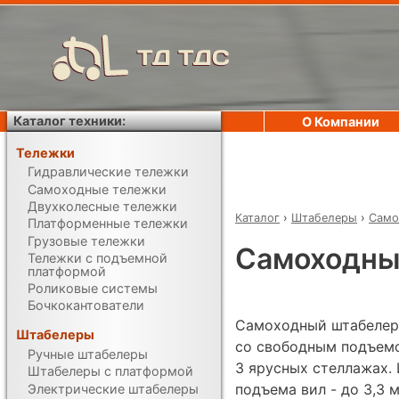
ТД ТДС
Каталог техники:
О Компании
Тележки
Гидравлические тележки
Самоходные тележки
Двухколесные тележки
Каталог
›
Штабелеры
›
Само
Платформенные тележки
Грузовые тележки
Самоходны
Тележки с подъемной
платформой
Роликовые системы
Бочкокантователи
Самоходный штабелер 
Штабелеры
со свободным подъемо
Ручные штабелеры
3 ярусных стеллажах. 
Штабелеры с платформой
подъема вил - до 3,3 
Электрические штабелеры