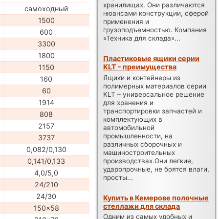
хранилищах. Они различаются
самоходный
нюансами конструкции, сферой
1500
применения и
грузоподъемностью. Компания
600
«Техника для склада»...
3300
1800
Пластиковые ящики серии
KLT - преимущества
1150
Ящики и контейнеры из
160
полимерных материалов серии
60
KLT – универсальное решение
1914
для хранения и
транспортировки запчастей и
808
комплектующих в
2157
автомобильной
промышленности, на
3737
различных сборочных и
0,082/0,130
машиностроительных
производствах.Они легкие,
0,141/0,133
ударопрочные, не боятся влаги,
4,0/5,0
просты...
24/210
24/30
Купить в Кемерове полочные
стеллажи для склада
150x58
Одним из самых удобных и