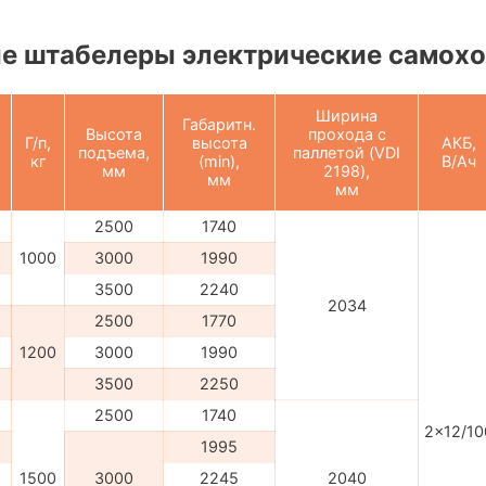
е штабелеры электрические самох
Ширина
Габаритн.
Высота
прохода с
Г/п,
высота
АКБ,
подъема,
паллетой (VDI
кг
(min),
В/Ач
мм
2198),
мм
мм
2500
1740
1000
3000
1990
3500
2240
2034
2500
1770
1200
3000
1990
3500
2250
2500
1740
2x12/10
1995
1500
3000
2245
2040