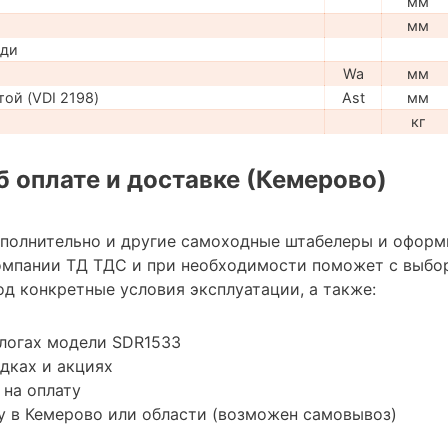
мм
мм
ади
Wa
мм
ой (VDI 2198)
Ast
мм
кг
 оплате и доставке (Кемерово)
ополнительно и другие самоходные штабелеры и оформ
омпании ТД ТДС и при необходимости поможет с выбо
д конкретные условия эксплуатации, а также:
алогах модели SDR1533
дках и акциях
 на оплату
у в Кемерово или области (возможен самовывоз)