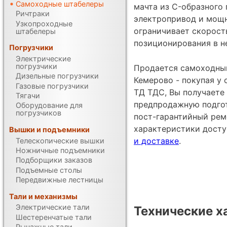
Самоходные штабелеры
мачта из C-образного
Ричтраки
электропривод и мощн
Узкопроходные
ограничивает скорост
штабелеры
позиционирования в н
Погрузчики
Электрические
погрузчики
Продается самоходный
Дизельные погрузчики
Кемерово - покупая у
Газовые погрузчики
ТД ТДС, Вы получаете 
Тягачи
предпродажную подгот
Оборудование для
погрузчиков
пост-гарантийный рем
характеристики дост
Вышки и подъемники
и доставке
.
Телескопические вышки
Ножничные подъемники
Подборщики заказов
Подъемные столы
Передвижные лестницы
Тали и механизмы
Электрические тали
Технические х
Шестеренчатые тали
Рычажные тали