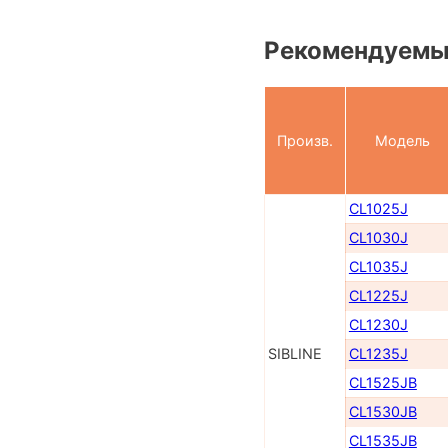
Рекомендуемы
Произв.
Модель
CL1025J
CL1030J
CL1035J
CL1225J
CL1230J
SIBLINE
CL1235J
CL1525JB
CL1530JB
CL1535JB