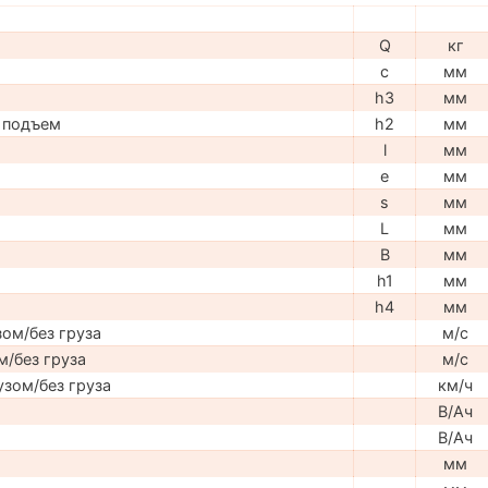
Q
кг
c
мм
h3
мм
 подъем
h2
мм
l
мм
e
мм
s
мм
L
мм
B
мм
h1
мм
h4
мм
ом/без груза
м/с
м/без груза
м/с
узом/без груза
км/ч
В/Ач
В/Ач
мм