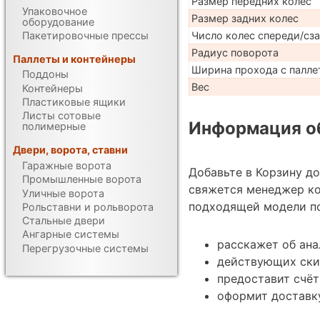
Размер передних колес
Упаковочное
Размер задних колес
оборудование
Число колес спереди/сз
Пакетировочные прессы
Радиус поворота
Паллеты и контейнеры
Ширина прохода с паллет
Поддоны
Вес
Контейнеры
Пластиковые ящики
Листы сотовые
Информация об
полимерные
Двери, ворота, ставни
Гаражные ворота
Добавьте в Корзину д
Промышленные ворота
свяжется менеджер к
Уличные ворота
подходящей модели по
Рольставни и рольворота
Стальные двери
Ангарные системы
расскажет об ан
Перегрузочные системы
действующих ски
предоставит счёт
оформит доставк