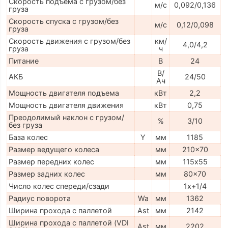
Скорость подъема с грузом/без
м/с
0,092/0,136
груза
Скорость спуска с грузом/без
м/с
0,12/0,098
груза
Скорость движения с грузом/без
км/
4,0/4,2
груза
ч
Питание
В
24
В/
АКБ
24/50
Ач
Мощность двигателя подъема
кВт
2,2
Мощность двигателя движения
кВт
0,75
Преодолимый наклон с грузом/
%
3/10
без груза
База колес
Y
мм
1185
Размер ведущего колеса
мм
210x70
Размер передних колес
мм
115х55
Размер задних колес
мм
80x70
Число колес спереди/сзади
1x+1/4
Радиус поворота
Wa
мм
1362
Ширина прохода с паллетой
Ast
мм
2142
Ширина прохода с паллетой (VDI
Ast
мм
2202