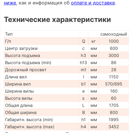
ниже
, как и информация об
оплате и доставке
.
Технические характеристики
Тип
самоходный
Г/п
Q
кг
1000
Центр загрузки
c
мм
600
Высота подъема
h3
мм
3000
Высота подъема (min)
h13
мм
86
Дорожный просвет
m1
мм
26
Длина вил
l
мм
1150
Ширина вил
b1
мм
570/695
Ширина вилы
e
мм
160
Высота вилы
s
мм
60
Общая длина
L
мм
1705
Общая ширина
B
мм
800
Габаритн. высота (min)
h1
мм
1995
Габаритн. высота (max)
h4
мм
3452