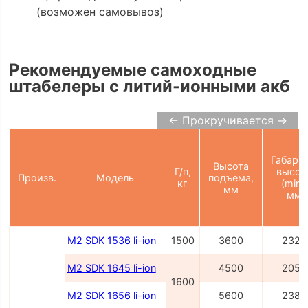
(возможен самовывоз)
Рекомендуемые самоходные
штабелеры с литий-ионными акб
← Прокручивается →
Габарит
Высота
Г/п,
высот
Произв.
Модель
подъема,
кг
(min),
мм
мм
M2 SDK 1536 li-ion
1500
3600
2327
M2 SDK 1645 li-ion
4500
2054
1600
M2 SDK 1656 li-ion
5600
2386