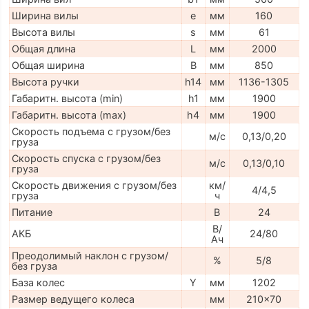
Ширина вилы
e
мм
160
Высота вилы
s
мм
61
Общая длина
L
мм
2000
Общая ширина
B
мм
850
Высота ручки
h14
мм
1136-1305
Габаритн. высота (min)
h1
мм
1900
Габаритн. высота (max)
h4
мм
1900
Скорость подъема с грузом/без
м/с
0,13/0,20
груза
Скорость спуска с грузом/без
м/с
0,13/0,10
груза
Скорость движения с грузом/без
км/
4/4,5
груза
ч
Питание
В
24
В/
АКБ
24/80
Ач
Преодолимый наклон с грузом/
%
5/8
без груза
База колес
Y
мм
1202
Размер ведущего колеса
мм
210x70