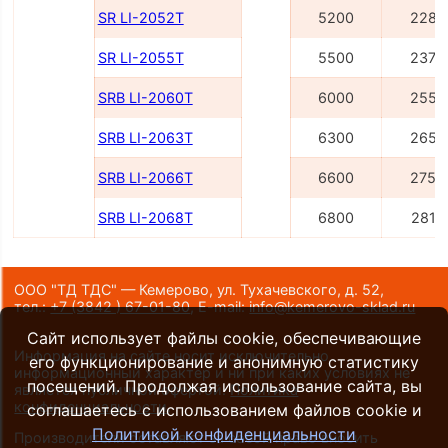
SR LI-2052Т
5200
2285
SR LI-2055Т
5500
2375
SRB LI-2060Т
6000
2556
SRB LI-2063Т
6300
2656
SRB LI-2066Т
6600
2756
SRB LI-2068Т
6800
2816
ООО "ТД ТДС" — Кемерово, ул. Тухачевского, д. 52,
тел.:
+7 (3842 ) 67-01-80
,
E-mail:
info@kemerovo-sklad.ru
Сайт использует файлы cookie, обеспечивающие
Информация на сайте носит исключительно
его функционирование и анонимную статистику
информационный характер и ни при каких условиях не
посещений. Продолжая использование сайта, вы
является публичной офертой.
Политика
конфиденциальности
.
соглашаетесь с использованием файлов cookie и
Политикой конфиденциальности
Производители оставляют за собой право вносить