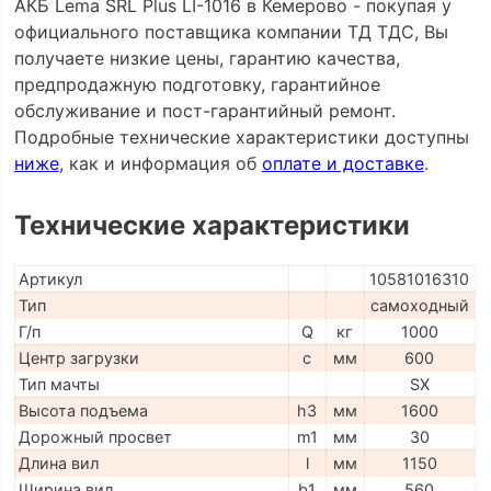
АКБ Lema SRL Plus LI-1016 в Кемерово - покупая у
официального поставщика компании ТД ТДС, Вы
получаете низкие цены, гарантию качества,
предпродажную подготовку, гарантийное
обслуживание и пост-гарантийный ремонт.
Подробные технические характеристики доступны
ниже
, как и информация об
оплате и доставке
.
Технические характеристики
Артикул
10581016310
Тип
самоходный
Г/п
Q
кг
1000
Центр загрузки
c
мм
600
Тип мачты
SX
Высота подъема
h3
мм
1600
Дорожный просвет
m1
мм
30
Длина вил
l
мм
1150
Ширина вил
b1
мм
560