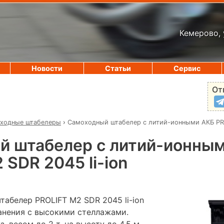
Кемерово, 
Новости
Статьи
Сервис
От
ходные штабелеры
›
Самоходный штабелер с литий-ионными АКБ PRO
й штабелер с литий-ионны
 SDR 2045 li-ion
абелер PROLIFT M2 SDR 2045 li-ion
ранения с высокими стеллажами.
, весом до 2 т, на высоту до 4,5 м.