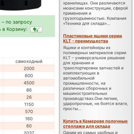
хранилищах. Они различаются
нюансами конструкции, сферой
применения и
грузоподъемностью. Компания
 – по запросу
«Техника для склада»...
 в Корзину:
Пластиковые ящики серии
KLT - преимущества
Ящики и контейнеры из
полимерных материалов серии
KLT – универсальное решение
самоходный
для хранения и
транспортировки запчастей и
2000
комплектующих в
600
автомобильной
4500
промышленности, на
различных сборочных и
86
машиностроительных
26
производствах.Они легкие,
ударопрочные, не боятся влаги,
1150
просты...
570
160
Купить в Кемерове полочные
60
стеллажи для склада
Одним из самых удобных и
2037