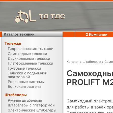
ТД ТДС
Каталог техники:
О Компании
Тележки
Гидравлические тележки
Самоходные тележки
Двухколесные тележки
Каталог
›
Штабелеры
›
Само
Платформенные тележки
Грузовые тележки
Самоходны
Тележки с подъемной
платформой
PROLIFT M2
Роликовые системы
Бочкокантователи
Штабелеры
Ручные штабелеры
Самоходный электрошт
Штабелеры с платформой
для работы в зонах х
Электрические штабелеры
Позволяет поднять груз