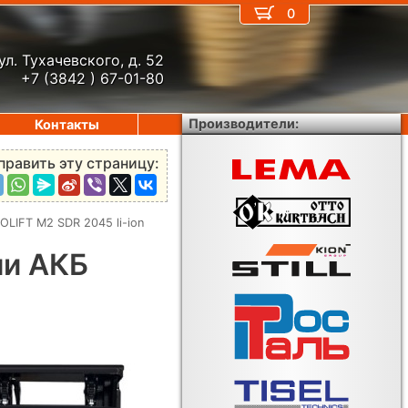
0
ул. Тухачевского, д. 52
+7 (3842 ) 67-01-80
Производители:
Контакты
править эту страницу:
LIFT M2 SDR 2045 li-ion
ми АКБ