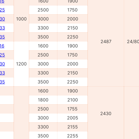
16
1600
1900
025
2500
1750
030
1000
3000
2000
033
3300
2150
035
3500
2250
2487
24/8
16
1600
1900
225
2500
1750
230
1200
3000
2000
233
3300
2150
235
3500
2250
1600
1900
1800
2100
2500
1755
2430
3000
2005
3300
2155
3500
2255