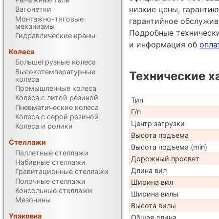
низкие цены, гарантию
Вагонетки
Монтажно-тяговые
гарантийное обслужив
механизмы
Подробные техническ
Гидравлические краны
и информация об
опла
Колеса
Большегрузные колеса
Высокотемпературные
Технические х
колеса
Промышленные колеса
Колеса с литой резиной
Тип
Пневматические колеса
Г/п
Колеса с серой резиной
Центр загрузки
Колеса и ролики
Высота подъема
Стеллажи
Высота подъема (min)
Паллетные стеллажи
Дорожный просвет
Набивные стеллажи
Длина вил
Гравитационные стеллажи
Полочные стеллажи
Ширина вил
Консольные стеллажи
Ширина вилы
Мезонины
Высота вилы
Упаковка
Общая длина