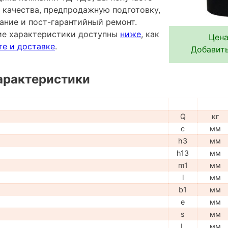
 качества, предпродажную подготовку,
ание и пост-гарантийный ремонт.
ие характеристики доступны
ниже
, как
Цена
те и доставке
.
Добавить
арактеристики
Q
кг
c
мм
h3
мм
h13
мм
m1
мм
l
мм
b1
мм
e
мм
s
мм
L
мм