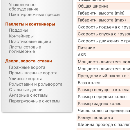
Упаковочное
Общая ширина
оборудование
Габаритн. высота (min)
Пакетировочные прессы
Габаритн. высота (max)
Паллеты и контейнеры
Скорость подъема с груз
Поддоны
Скорость спуска с грузо
Контейнеры
Скорость движения с гр
Пластиковые ящики
Листы сотовые
Питание
полимерные
АКБ
Двери, ворота, ставни
Мощность двигателя по
Гаражные ворота
Мощность двигателя дв
Промышленные ворота
Преодолимый наклон с г
Уличные ворота
База колес
Рольставни и рольворота
Размер ведущего колеса
Стальные двери
Ангарные системы
Размер передних колес
Перегрузочные системы
Размер задних колес
Число колес спереди/сз
Радиус поворота
Ширина прохода с палле