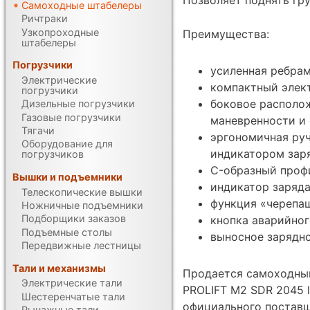
Самоходные штабелеры
Ричтраки
Узкопроходные
Преимущества:
штабелеры
Погрузчики
усиленная ребрам
Электрические
компактный элек
погрузчики
боковое располо
Дизельные погрузчики
Газовые погрузчики
маневренности и 
Тягачи
эргономичная руч
Оборудование для
индикатором заря
погрузчиков
C-образный проф
Вышки и подъемники
индикатор заряда
Телескопические вышки
функция «черепаш
Ножничные подъемники
Подборщики заказов
кнопка аварийног
Подъемные столы
выносное зарядно
Передвижные лестницы
Тали и механизмы
Продается самоходны
Электрические тали
PROLIFT M2 SDR 2045 l
Шестеренчатые тали
официального поставщ
Рычажные тали