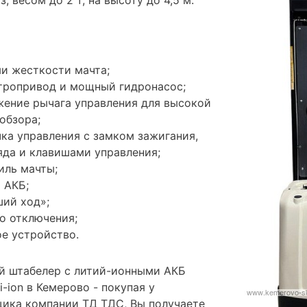
и жесткости мачта;
тропривод и мощный гидронасос;
жение рычага управления для высокой
обзора;
ка управления с замком зажигания,
да и клавишами управления;
иль мачты;
 АКБ;
ий ход»;
о отключения;
е устройство.
й штабелер с литий-ионными АКБ
i-ion в Кемерово - покупая у
ика компании ТД ТДС, Вы получаете