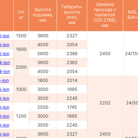
Ширина
Габаритн.
Высота
прохода с
Г/п,
высота
АКБ,
подъема,
паллетой
кг
(min),
В/Ач
мм
(VDI 2198),
мм
мм
i-ion
1500
3600
2327
i-ion
4500
2054
1600
i-ion
5600
2386
2450
24/15
i-ion
3600
2362
2000
i-ion
4500
2054
-ion
1600
2014
i-ion
1000
3000
1995
i-ion
3500
2245
2202
24/5
i-ion
2500
1745
i-ion
1200
3000
1995
i-ion
3500
2245
i-ion
3600
2327
2450