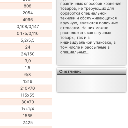
практичных способов хранения
808
товаров, не требующих для
2054
обработки специальной
техники и обслуживающихся
4996
вручную, являются полочные
0,108/0,147
стеллажи. На них можно
расположить как штучные
0,175/0,110
товары, так и в
5,2/5,5
индивидуальной упаковке, в
24
том числе и рассыпные в
специальных...
24/150
3,0
1,5
Счетчики:
6/8
1316
210x70
115х55
80x70
1x+1/4
1565
2425