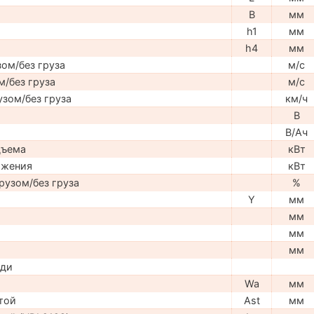
B
мм
h1
мм
h4
мм
ом/без груза
м/с
м/без груза
м/с
узом/без груза
км/ч
В
В/Ач
дъема
кВт
ижения
кВт
рузом/без груза
%
Y
мм
мм
мм
мм
ади
Wa
мм
той
Ast
мм