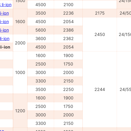
1500
24/15
li-ion
4500
2100
i-ion
3500
2236
2175
24/5
i-ion
1600
4500
2054
i-ion
5600
2386
2450
24/15
i-ion
3600
2362
2000
i-ion
4500
2054
1600
1900
2500
1750
1000
3000
2000
3300
2150
3500
2250
2244
24/5
1600
1900
2500
1750
1200
3000
2000
3300
2150