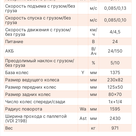
Скорость подъема с грузом/без
м/с
0,085/0,13
груза
Скорость спуска с грузом/без
м/с
0,085/0,10
груза
Скорость движения с грузом/
км/
4/4,5
без груза
ч
Питание
В
24
В/
АКБ
24/150
Ач
Преодолимый наклон с грузом/
%
5/10
без груза
База колес
Y
мм
1375
Размер ведущего колеса
мм
230х82
Размер передних колес
мм
125х50
Размер задних колес
мм
80x70
Число колес спереди/сзади
1x+1/4
Радиус поворота
Wa
мм
1595
Ширина прохода с паллетой
Ast
мм
2430
(VDI 2198)
Вес
кг
971