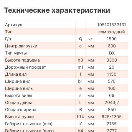
Технические характеристики
Артикул
105101533131
Тип
самоходный
Г/п
Q
кг
1500
Центр загрузки
c
мм
600
Тип мачты
DX
Высота подъема
h3
мм
3300
Дорожный просвет
m1
мм
20
Длина вил
l
мм
1150
Ширина вил
b1
мм
570
Ширина вилы
e
мм
160
Высота вилы
s
мм
66
Общая длина
L
мм
2043,2
Общая ширина
B
мм
850
Высота ручки
h14
мм
625-1305
Габаритн. высота (min)
h1
мм
2155
Габаритн. высота (max)
h4
мм
3777