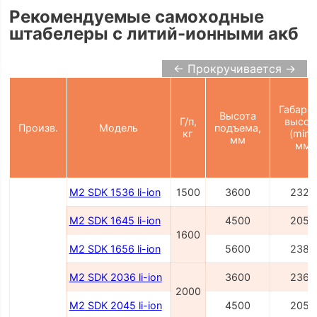
Рекомендуемые самоходные
штабелеры с литий-ионными акб
← Прокручивается →
Габарит
Высота
Г/п,
высот
Произв.
Модель
подъема,
кг
(min),
мм
мм
M2 SDK 1536 li-ion
1500
3600
2327
M2 SDK 1645 li-ion
4500
2054
1600
M2 SDK 1656 li-ion
5600
2386
M2 SDK 2036 li-ion
3600
2362
2000
M2 SDK 2045 li-ion
4500
2054