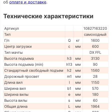
об
оплате и доставке
.
Технические характеристики
Артикул
10827163220
Тип
самоходный
Г/п
Q
кг
1600
Центр загрузки
c
мм
600
Тип мачты
DX FFL
Высота подъема
h3
мм
3130
Высота подъема (min)
h13
мм
90
Стандартный свободный подъем
h2
мм
1560
Дорожный просвет
m1
мм
28
Длина вил
l
мм
1150
Ширина вил
b1
мм
570
Ширина вилы
e
мм
180
Высота вилы
s
мм
60
Общая длина
L
мм
1964