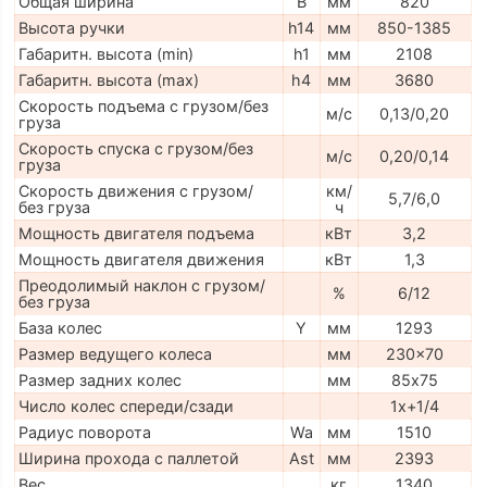
Общая ширина
B
мм
820
Высота ручки
h14
мм
850-1385
Габаритн. высота (min)
h1
мм
2108
Габаритн. высота (max)
h4
мм
3680
Скорость подъема с грузом/без
м/с
0,13/0,20
груза
Скорость спуска с грузом/без
м/с
0,20/0,14
груза
Скорость движения с грузом/
км/
5,7/6,0
без груза
ч
Мощность двигателя подъема
кВт
3,2
Мощность двигателя движения
кВт
1,3
Преодолимый наклон с грузом/
%
6/12
без груза
База колес
Y
мм
1293
Размер ведущего колеса
мм
230x70
Размер задних колес
мм
85х75
Число колес спереди/сзади
1x+1/4
Радиус поворота
Wa
мм
1510
Ширина прохода с паллетой
Ast
мм
2393
Вес
кг
1340