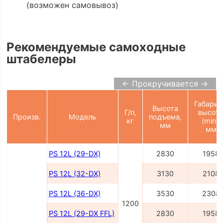
(возможен самовывоз)
Рекомендуемые самоходные
штабелеры
← Прокручивается →
Габарит
Высота
Г/п,
высот
Произв.
Модель
подъема,
кг
(min),
мм
мм
PS 12L (29-DX)
2830
1958
PS 12L (32-DX)
3130
2108
PS 12L (36-DX)
3530
2308
1200
PS 12L (29-DX FFL)
2830
1958