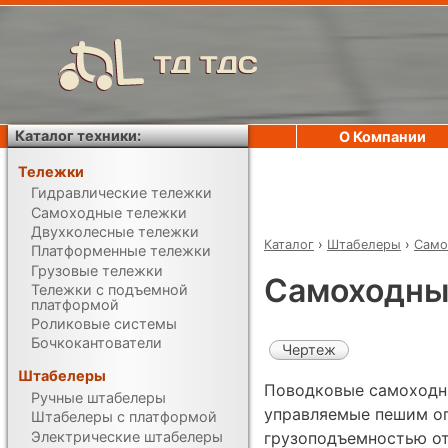
ТД ТДС
Каталог техники:
О Компании
Тележки
Гидравлические тележки
Самоходные тележки
Двухколесные тележки
Каталог
›
Штабелеры
›
Само
Платформенные тележки
Грузовые тележки
Самоходный
Тележки с подъемной
платформой
Роликовые системы
Бочкокантователи
Чертеж
Штабелеры
Поводковые самоходн
Ручные штабелеры
управляемые пешим о
Штабелеры с платформой
Электрические штабелеры
грузоподъемностью от