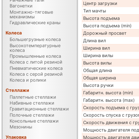
Центр загрузки
Вагонетки
Тип мачты
Монтажно-тяговые
механизмы
Высота подъема
Гидравлические краны
Высота подъема (min)
Колеса
Дорожный просвет
Большегрузные колеса
Длина вил
Высокотемпературные
Ширина вил
колеса
Ширина вилы
Промышленные колеса
Колеса с литой резиной
Высота вилы
Пневматические колеса
Общая длина
Колеса с серой резиной
Общая ширина
Колеса и ролики
Высота ручки
Стеллажи
Габаритн. высота (min)
Паллетные стеллажи
Габаритн. высота (max)
Набивные стеллажи
Скорость подъема с груз
Гравитационные стеллажи
Полочные стеллажи
Скорость спуска с грузо
Консольные стеллажи
Скорость движения с гр
Мезонины
Мощность двигателя по
Упаковка
Мощность двигателя дв