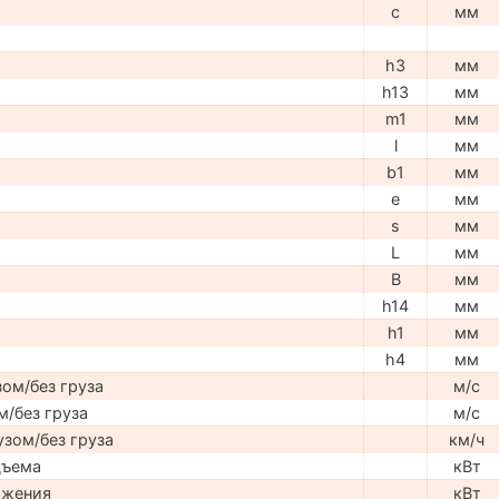
c
мм
h3
мм
h13
мм
m1
мм
l
мм
b1
мм
e
мм
s
мм
L
мм
B
мм
h14
мм
h1
мм
h4
мм
ом/без груза
м/с
м/без груза
м/с
узом/без груза
км/ч
дъема
кВт
ижения
кВт