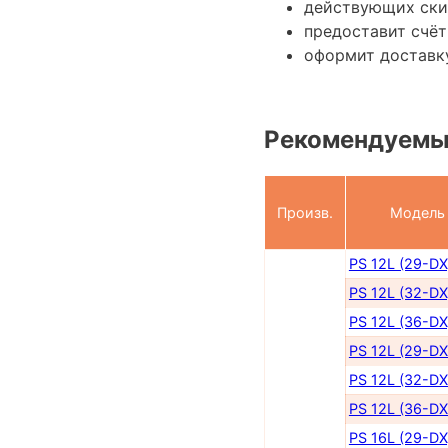
действующих ски
предоставит счёт
оформит доставк
Рекомендуемы
Произв.
Модель
PS 12L (29-DX
PS 12L (32-DX
PS 12L (36-DX
PS 12L (29-DX
PS 12L (32-DX
PS 12L (36-DX
PS 16L (29-DX