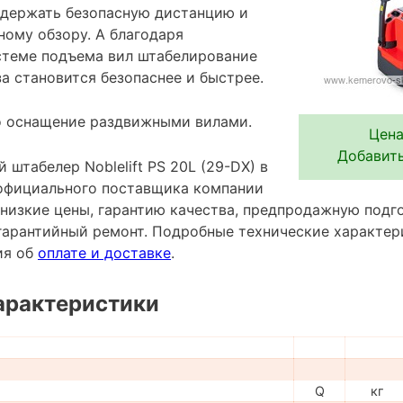
 держать безопасную дистанцию и
ному обзору. А благодаря
стеме подъема вил штабелирование
а становится безопаснее и быстрее.
о оснащение раздвижными вилами.
Цена
Добавить
штабелер Noblelift PS 20L (29-DX) в
 официального поставщика компании
низкие цены, гарантию качества, предпродажную подго
гарантийный ремонт. Подробные технические характе
ия об
оплате и доставке
.
арактеристики
Q
кг