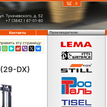
0
ул. Тухачевского, д. 52
+7 (3842 ) 67-01-80
Производители:
Контакты
править эту страницу:
 (29-DX)