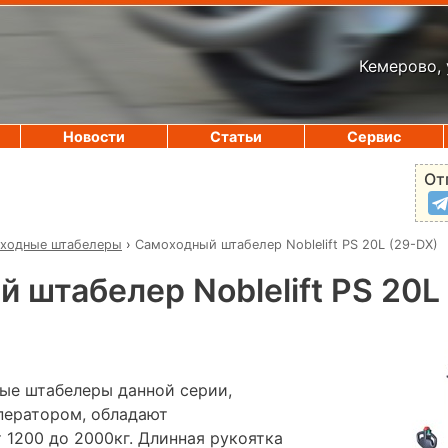
Кемерово, 
Новости
Статьи
Сервис
От
ходные штабелеры
›
Самоходный штабелер Noblelift PS 20L (29-DX)
 штабелер Noblelift PS 20L
ые штабелеры данной серии,
ператором, обладают
 1200 до 2000кг. Длинная рукоятка