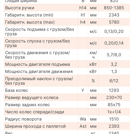
Общая ширина
B
мм
820
Высота ручки
h14
мм
850-1385
Габаритн. высота (min)
h1
мм
2343
Габаритн. высота (max)
h4
мм
5780
Скорость подъема с грузом/без
м/с
0,13/0,20
груза
Скорость спуска с грузом/без
м/с
0,20/0,14
груза
Скорость движения с грузом/
км/
5,7/6,0
без груза
ч
Мощность двигателя подъема
кВт
3,2
Мощность двигателя движения
кВт
1,3
Преодолимый наклон с грузом/
%
6/12
без груза
База колес
Y
мм
1293
Размер ведущего колеса
мм
230x70
Размер задних колес
мм
85х75
Число колес спереди/сзади
1x+1/4
Радиус поворота
Wa
мм
1510
Ширина прохода с паллетой
Ast
мм
2393
Вес
кг
1340