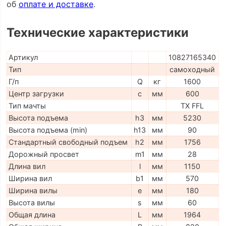
об
оплате и доставке
.
Технические характеристики
Артикул
10827165340
Тип
самоходный
Г/п
Q
кг
1600
Центр загрузки
c
мм
600
Тип мачты
TX FFL
Высота подъема
h3
мм
5230
Высота подъема (min)
h13
мм
90
Стандартный свободный подъем
h2
мм
1756
Дорожный просвет
m1
мм
28
Длина вил
l
мм
1150
Ширина вил
b1
мм
570
Ширина вилы
e
мм
180
Высота вилы
s
мм
60
Общая длина
L
мм
1964