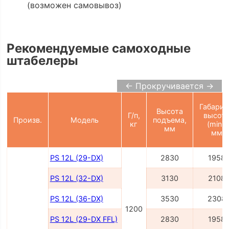
(возможен самовывоз)
Рекомендуемые самоходные
штабелеры
← Прокручивается →
Габарит
Высота
Г/п,
высот
Произв.
Модель
подъема,
кг
(min),
мм
мм
PS 12L (29-DX)
2830
1958
PS 12L (32-DX)
3130
2108
PS 12L (36-DX)
3530
2308
1200
PS 12L (29-DX FFL)
2830
1958