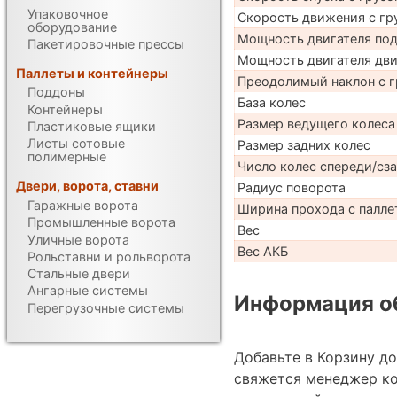
Упаковочное
Скорость движения с гр
оборудование
Мощность двигателя по
Пакетировочные прессы
Мощность двигателя дв
Паллеты и контейнеры
Преодолимый наклон с г
Поддоны
База колес
Контейнеры
Размер ведущего колеса
Пластиковые ящики
Листы сотовые
Размер задних колес
полимерные
Число колес спереди/сз
Двери, ворота, ставни
Радиус поворота
Гаражные ворота
Ширина прохода с палле
Промышленные ворота
Вес
Уличные ворота
Вес АКБ
Рольставни и рольворота
Стальные двери
Ангарные системы
Информация об
Перегрузочные системы
Добавьте в Корзину д
свяжется менеджер к