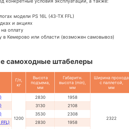
д конкретные условия эксплуатации, а также:
логах модели PS 16L (43-TX FFL)
дках и акциях
 на оплату
у в Кемерово или области (возможен самовывоз)
е самоходные штабелеры
Высота
Габаритн.
Ширина прохода
Г/п,
подъема,
высота (min),
с паллетой,
кг
мм
мм
мм
)
2830
1958
)
3130
2108
)
3530
2308
1200
2322
 FFL)
2830
1958