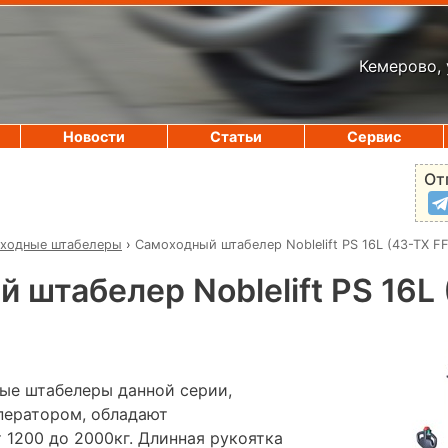
Кемерово, 
Новости
Статьи
Сервис
От
ходные штабелеры
›
Самоходный штабелер Noblelift PS 16L (43-TX FF
 штабелер Noblelift PS 16L 
ые штабелеры данной серии,
ператором, обладают
 1200 до 2000кг. Длинная рукоятка