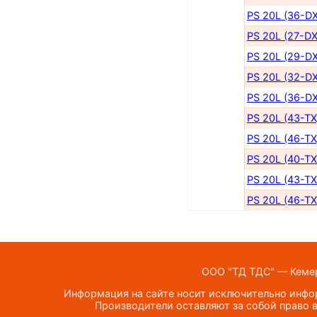
PS 20L (36-DX
PS 20L (27-DX
PS 20L (29-DX
PS 20L (32-DX
PS 20L (36-DX
PS 20L (43-TX
PS 20L (46-TX
PS 20L (40-TX
PS 20L (43-TX
PS 20L (46-TX
ООО "ТД ТДС" — Кемеро
Информация на сайте носит исключительно инфор
Производители оставляют за собой право в