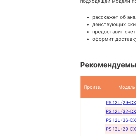
подходящей модели по
расскажет об ана
действующих ски
предоставит счёт
оформит доставк
Рекомендуемы
Произв.
Модель
PS 12L (29-DX
PS 12L (32-DX
PS 12L (36-DX
PS 12L (29-DX