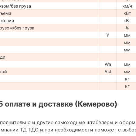
узом/без груза
км/ч
дъема
кВт
ижения
кВт
рузом/без груза
%
Y
мм
мм
мм
ади
Wa
мм
той
Ast
мм
кг
кг
 оплате и доставке (Кемерово)
ополнительно и другие самоходные штабелеры и оформ
омпании ТД ТДС и при необходимости поможет с выбо