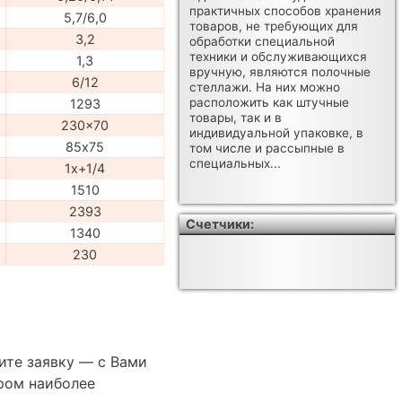
практичных способов хранения
5,7/6,0
товаров, не требующих для
3,2
обработки специальной
техники и обслуживающихся
1,3
вручную, являются полочные
6/12
стеллажи. На них можно
расположить как штучные
1293
товары, так и в
230x70
индивидуальной упаковке, в
85х75
том числе и рассыпные в
специальных...
1x+1/4
1510
2393
Счетчики:
1340
230
ите заявку — с Вами
ром наиболее