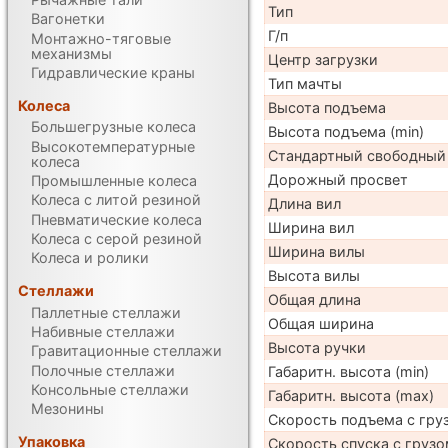
Тип
Вагонетки
Г/п
Монтажно-тяговые
механизмы
Центр загрузки
Гидравлические краны
Тип мачты
Колеса
Высота подъема
Большегрузные колеса
Высота подъема (min)
Высокотемпературные
Стандартный свободный
колеса
Дорожный просвет
Промышленные колеса
Колеса с литой резиной
Длина вил
Пневматические колеса
Ширина вил
Колеса с серой резиной
Ширина вилы
Колеса и ролики
Высота вилы
Стеллажи
Общая длина
Паллетные стеллажи
Общая ширина
Набивные стеллажи
Высота ручки
Гравитационные стеллажи
Полочные стеллажи
Габаритн. высота (min)
Консольные стеллажи
Габаритн. высота (max)
Мезонины
Скорость подъема с груз
Упаковка
Скорость спуска с грузо