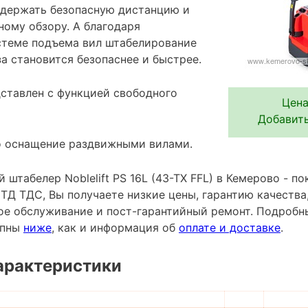
 держать безопасную дистанцию и
ному обзору. А благодаря
стеме подъема вил штабелирование
а становится безопаснее и быстрее.
ставлен с функцией свободного
Цена
Добавить
о оснащение раздвижными вилами.
штабелер Noblelift PS 16L (43-TX FFL) в Кемерово - п
ТД ТДС, Вы получаете низкие цены, гарантию качеств
ное обслуживание и пост-гарантийный ремонт. Подробн
упны
ниже
, как и информация об
оплате и доставке
.
арактеристики