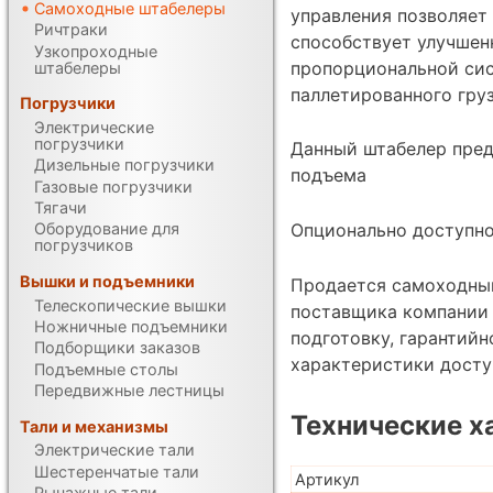
Самоходные штабелеры
управления позволяет
Ричтраки
способствует улучшен
Узкопроходные
пропорциональной си
штабелеры
паллетированного груз
Погрузчики
Электрические
погрузчики
Данный штабелер пред
Дизельные погрузчики
подъема
Газовые погрузчики
Тягачи
Опционально доступн
Оборудование для
погрузчиков
Вышки и подъемники
Продается самоходный 
Телескопические вышки
поставщика компании 
Ножничные подъемники
подготовку, гарантий
Подборщики заказов
характеристики дост
Подъемные столы
Передвижные лестницы
Технические х
Тали и механизмы
Электрические тали
Шестеренчатые тали
Артикул
Рычажные тали