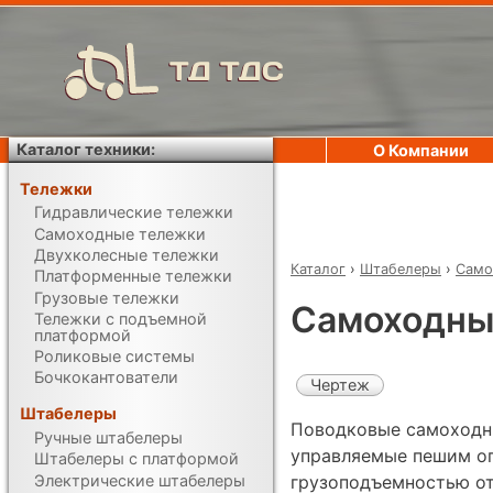
ТД ТДС
Каталог техники:
О Компании
Тележки
Гидравлические тележки
Самоходные тележки
Двухколесные тележки
Каталог
›
Штабелеры
›
Само
Платформенные тележки
Грузовые тележки
Самоходный
Тележки с подъемной
платформой
Роликовые системы
Бочкокантователи
Чертеж
Штабелеры
Поводковые самоходн
Ручные штабелеры
управляемые пешим о
Штабелеры с платформой
Электрические штабелеры
грузоподъемностью от