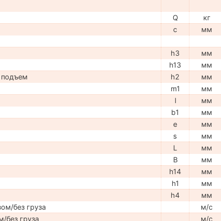
Q
кг
c
мм
h3
мм
h13
мм
 подъем
h2
мм
m1
мм
l
мм
b1
мм
e
мм
s
мм
L
мм
B
мм
h14
мм
h1
мм
h4
мм
ом/без груза
м/с
м/без груза
м/с