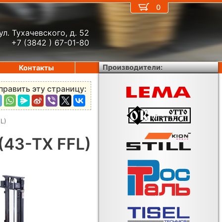
0
ул. Тухачевского, д. 52
+7 (3842 ) 67-01-80
Производители:
Контакты
править эту страницу:
L)
(43-TX FFL)