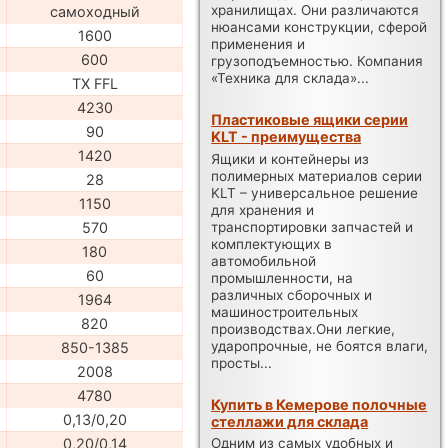
хранилищах. Они различаются
самоходный
нюансами конструкции, сферой
1600
применения и
600
грузоподъемностью. Компания
«Техника для склада»...
TX FFL
4230
Пластиковые ящики серии
90
KLT - преимущества
1420
Ящики и контейнеры из
полимерных материалов серии
28
KLT – универсальное решение
1150
для хранения и
транспортировки запчастей и
570
комплектующих в
180
автомобильной
60
промышленности, на
различных сборочных и
1964
машиностроительных
820
производствах.Они легкие,
ударопрочные, не боятся влаги,
850-1385
просты...
2008
4780
Купить в Кемерове полочные
0,13/0,20
стеллажи для склада
0,20/0,14
Одним из самых удобных и