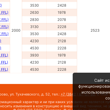
)
3530
2428
 FFL)
2630
1978
 FFL)
2830
2078
 FFL)
3130
2228
2000
2523
 FFL)
3530
2428
)
4230
2128
)
4530
2228
 FFL)
3930
1978
 FFL)
4230
2128
 FFL)
4530
2228
Сайт ис
функционирова
использование
во, ул. Тухачевского, д. 52,
тел.:
+7 (3842 ) 67-01-80
,
E-mail:
co
мационный характер и ни при каких условиях не является п
носить изменения в конструкцию и внешний вид техники, не