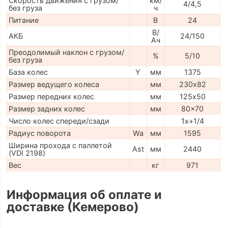
Скорость движения с грузом/
км/
4/4,5
без груза
ч
Питание
В
24
В/
АКБ
24/150
Ач
Преодолимый наклон с грузом/
%
5/10
без груза
База колес
Y
мм
1375
Размер ведущего колеса
мм
230х82
Размер передних колес
мм
125х50
Размер задних колес
мм
80x70
Число колес спереди/сзади
1x+1/4
Радиус поворота
Wa
мм
1595
Ширина прохода с паллетой
Ast
мм
2440
(VDI 2198)
Вес
кг
971
Информация об оплате и
доставке (Кемерово)