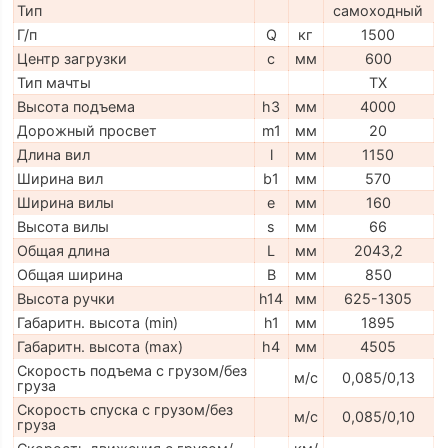
Тип
самоходный
Г/п
Q
кг
1500
Центр загрузки
c
мм
600
Тип мачты
ТX
Высота подъема
h3
мм
4000
Дорожный просвет
m1
мм
20
Длина вил
l
мм
1150
Ширина вил
b1
мм
570
Ширина вилы
e
мм
160
Высота вилы
s
мм
66
Общая длина
L
мм
2043,2
Общая ширина
B
мм
850
Высота ручки
h14
мм
625-1305
Габаритн. высота (min)
h1
мм
1895
Габаритн. высота (max)
h4
мм
4505
Скорость подъема с грузом/без
м/с
0,085/0,13
груза
Скорость спуска с грузом/без
м/с
0,085/0,10
груза