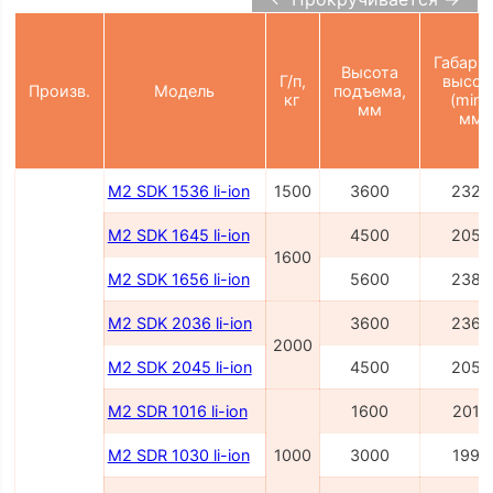
Габарит
Высота
Г/п,
высот
Произв.
Модель
подъема,
кг
(min),
мм
мм
M2 SDK 1536 li-ion
1500
3600
2327
M2 SDK 1645 li-ion
4500
2054
1600
M2 SDK 1656 li-ion
5600
2386
M2 SDK 2036 li-ion
3600
2362
2000
M2 SDK 2045 li-ion
4500
2054
M2 SDR 1016 li-ion
1600
2014
M2 SDR 1030 li-ion
1000
3000
1995